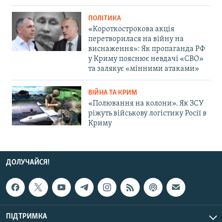
ПОЛІТИКА
«Короткострокова акція
перетворилася на війну на
виснаження»: Як пропаганда РФ
у Криму пояснює невдачі «СВО»
та залякує «мінними атаками»
ВІЙНА ТА КРИМ
«Полювання на колони». Як ЗСУ
ріжуть військову логістику Росії в
Криму
ДОЛУЧАЙСЯ!
ПІДТРИМКА