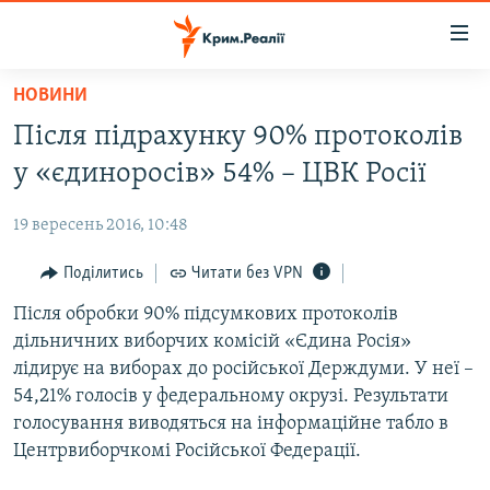
Доступність
посилання
Перейти
НОВИНИ
до
НОВИНИ
Після підрахунку 90% протоколів
основного
ВОДА.КРИМ
матеріалу
у «єдиноросів» 54% – ЦВК Росії
ВІДЕО ТА ФОТО
Перейти
до
19 вересень 2016, 10:48
ПОЛІТИКА
основної
БЛОГИ
Поділитись
Читати без VPN
навігації
Перейти
ПОГЛЯД
Після обробки 90% підсумкових протоколів
до
дільничних виборчих комісій «Єдина Росія»
ІНТЕРВ'Ю
пошуку
лідирує на виборах до російської Держдуми. У неї –
ВСЕ ЗА ДЕНЬ
54,21% голосів у федеральному окрузі. Результати
голосування виводяться на інформаційне табло в
СПЕЦПРОЕКТИ
Центрвиборчкомі Російської Федерації.
ЯК ОБІЙТИ БЛОКУВАННЯ
ДЕПОРТАЦІЯ