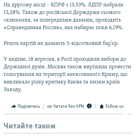
На другому місці – КПРФ з 13,53%. ЛДПР набрала
ВІДЕОУРОКИ «ELIFBE»
Русский
13,28%. Також до російської Держдуми сьомого
СВІДЧЕННЯ ОКУПАЦІЇ
скликання, за попередніми даними, проходить
Qırımtatar
«Справедливая Россия», яка набирає поки 6,19%.
УКРАЇНСЬКА ПРОБЛЕМА КРИМУ
ДОЛУЧАЙСЯ!
ІНФОГРАФІКА
Решта партій не долають 5-відсотковий бар'єр.
У неділю, 18 вересня, в Росії проходили вибори до
Усі сайти RFE/RL
Державної думи. Москва також вирішила провести
голосування на території анексованого Криму, що
викликало різку критику Києва та низки країн
Заходу.
Поділитись
Читати без VPN
Follow us
Читайте також