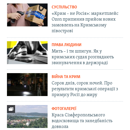
СУСПІЛЬСТВО
«Крим – не Росія»: маркетплейс
Ozon припинив прийом нових
замовлень на Кримському
півострові
ПРАВА ЛЮДИНИ
Мить – і ти шпигун. Як у
кримських судах розглядають
звинувачення в держзраді
ВІЙНА ТА КРИМ
Сорок днів, сорок ночей. Про
результати кримської операції з
примусу Росії до миру
ФОТОГАЛЕРЕЇ
Краса Сімферопольського
водосховища та занедбаність
довкола