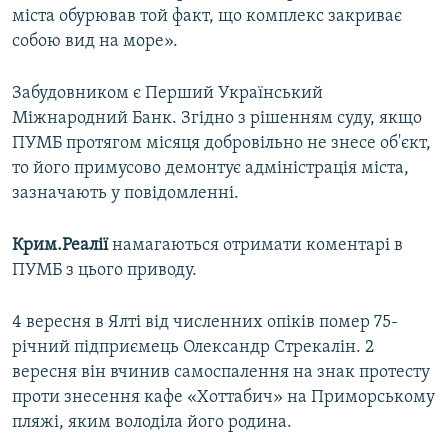
міста обурював той факт, що комплекс закриває
ВІДЕОУРОКИ «ELIFBE»
Русский
собою вид на море».
СВІДЧЕННЯ ОКУПАЦІЇ
Qırımtatar
УКРАЇНСЬКА ПРОБЛЕМА КРИМУ
Забудовником є Перший Український
Міжнародний Банк. Згідно з рішенням суду, якщо
ДОЛУЧАЙСЯ!
ІНФОГРАФІКА
ПУМБ протягом місяця добровільно не знесе об'єкт,
то його примусово демонтує адміністрація міста,
зазначають у повідомленні.
Усі сайти RFE/RL
Крим.Реалії
намагаються отримати коментарі в
ПУМБ з цього приводу.
4 вересня в Ялті від численних опіків помер 75-
річний підприємець Олександр Стрекалін. 2
вересня він вчинив самоспалення на знак протесту
проти знесення кафе «Хоттабич» на Приморському
пляжі, яким володіла його родина.