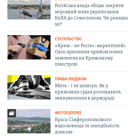
Російська влада обіцяє закрити
морський шлях українським
БпЛА до Севастополя. Чи реально
це?
СУСПІЛЬСТВО
«Крим – не Росія»: маркетплейс
Ozon припинив прийом нових
замовлень на Кримському
півострові
ПРАВА ЛЮДИНИ
Мить – і ти шпигун. Як у
кримських судах розглядають
звинувачення в держзраді
ФОТОГАЛЕРЕЇ
Краса Сімферопольського
водосховища та занедбаність
довкола