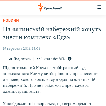
Доступність
посилання
Перейти
НОВИНИ
до
НОВИНИ
На ялтинській набережній хочуть
основного
ВОДА.КРИМ
матеріалу
знести комплекс «Еда»
ВІДЕО ТА ФОТО
Перейти
до
19 вересень 2016, 15:06
ПОЛІТИКА
основної
БЛОГИ
Поділитись
Читати без VPN
навігації
Перейти
ПОГЛЯД
Підконтрольний Кремлю Арбітражний суд
до
анексованого Криму виніс рішення про знесення
ІНТЕРВ'Ю
пошуку
двоповерхового комплексу «Еда» на ялтинській
ВСЕ ЗА ДЕНЬ
набережній. Про це повідомляє прес-служба
адміністрації міста.
СПЕЦПРОЕКТИ
ЯК ОБІЙТИ БЛОКУВАННЯ
ДЕПОРТАЦІЯ
У повідомленні говориться, що «громадськість