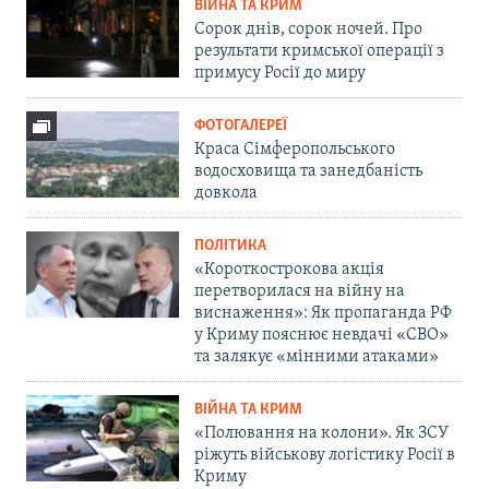
ВІЙНА ТА КРИМ
Сорок днів, сорок ночей. Про
результати кримської операції з
примусу Росії до миру
ФОТОГАЛЕРЕЇ
Краса Сімферопольського
водосховища та занедбаність
довкола
ПОЛІТИКА
«Короткострокова акція
перетворилася на війну на
виснаження»: Як пропаганда РФ
у Криму пояснює невдачі «СВО»
та залякує «мінними атаками»
ВІЙНА ТА КРИМ
«Полювання на колони». Як ЗСУ
ріжуть військову логістику Росії в
Криму