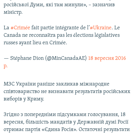
російської Думи, які там минули», – зазначив
ВІДЕОУРОКИ «ELIFBE»
Русский
міністр.
СВІДЧЕННЯ ОКУПАЦІЇ
Qırımtatar
УКРАЇНСЬКА ПРОБЛЕМА КРИМУ
La
#Crimée
fait partie intégrante de l’
#Ukraine
. Le
Canada ne reconnaîtra pas les élections législatives
ДОЛУЧАЙСЯ!
ІНФОГРАФІКА
russes ayant lieu en Crimée.
— Stéphane Dion (@MinCanadaAE)
18 вересня 2016
Усі сайти RFE/RL
р.
МЗС України раніше закликав міжнародне
співтовариство не визнавати результатів російських
виборів у Криму.
Згідно з попередніми підсумками голосування, 18
вересня, більшість мандатів у Державній думі Росії
отримає партія «Єдина Росія». Остаточні результати