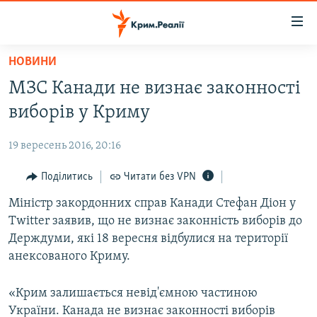
Доступність
посилання
Перейти
НОВИНИ
до
НОВИНИ
МЗС Канади не визнає законності
основного
ВОДА.КРИМ
матеріалу
виборів у Криму
ВІДЕО ТА ФОТО
Перейти
до
19 вересень 2016, 20:16
ПОЛІТИКА
основної
БЛОГИ
Поділитись
Читати без VPN
навігації
Перейти
ПОГЛЯД
Міністр закордонних справ Канади Стефан Діон у
до
Twitter заявив, що не визнає законність виборів до
ІНТЕРВ'Ю
пошуку
Держдуми, які 18 вересня відбулися на території
ВСЕ ЗА ДЕНЬ
анексованого Криму.
СПЕЦПРОЕКТИ
«Крим залишається невід'ємною частиною
ЯК ОБІЙТИ БЛОКУВАННЯ
ДЕПОРТАЦІЯ
України. Канада не визнає законності виборів