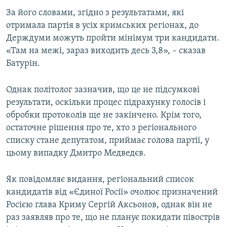
ВІДЕОУРОКИ «ELIFBE»
За його словами, згідно з результатами, які
Русский
отримала партія в усіх кримських регіонах, до
СВІДЧЕННЯ ОКУПАЦІЇ
Qırımtatar
Держдуми можуть пройти мінімум три кандидати.
УКРАЇНСЬКА ПРОБЛЕМА КРИМУ
«Там на межі, зараз виходить десь 3,8», – сказав
Батурін.
ДОЛУЧАЙСЯ!
ІНФОГРАФІКА
Однак політолог зазначив, що це не підсумкові
результати, оскільки процес підрахунку голосів і
Усі сайти RFE/RL
обробки протоколів ще не закінчено. Крім того,
остаточне рішення про те, хто з регіонального
списку стане депутатом, приймає голова партії, у
цьому випадку Дмитро Медведєв.
Як повідомляє видання, регіональний список
кандидатів від «Єдиної Росії» очолює призначений
Росією глава Криму Сергій Аксьонов, однак він не
раз заявляв про те, що не планує покидати півострів