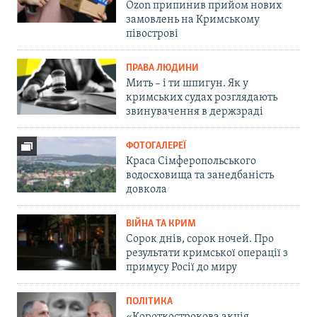
Ozon припинив прийом нових
замовлень на Кримському
півострові
ПРАВА ЛЮДИНИ
Мить – і ти шпигун. Як у
кримських судах розглядають
звинувачення в держзраді
ФОТОГАЛЕРЕЇ
Краса Сімферопольського
водосховища та занедбаність
довкола
ВІЙНА ТА КРИМ
Сорок днів, сорок ночей. Про
результати кримської операції з
примусу Росії до миру
ПОЛІТИКА
«Короткострокова акція