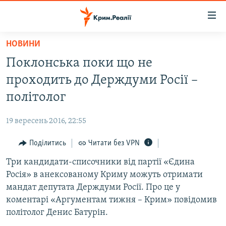
Доступність
посилання
Перейти
НОВИНИ
до
НОВИНИ
Поклонська поки що не
основного
ВОДА.КРИМ
матеріалу
проходить до Держдуми Росії –
ВІДЕО ТА ФОТО
Перейти
політолог
до
ПОЛІТИКА
основної
19 вересень 2016, 22:55
БЛОГИ
навігації
Перейти
Поділитись
Читати без VPN
ПОГЛЯД
до
Три кандидати-списочники від партії «Єдина
ІНТЕРВ'Ю
пошуку
Росія» в анексованому Криму можуть отримати
ВСЕ ЗА ДЕНЬ
мандат депутата Держдуми Росії. Про це у
СПЕЦПРОЕКТИ
коментарі «Аргументам тижня – Крим» повідомив
політолог Денис Батурін.
ЯК ОБІЙТИ БЛОКУВАННЯ
ДЕПОРТАЦІЯ