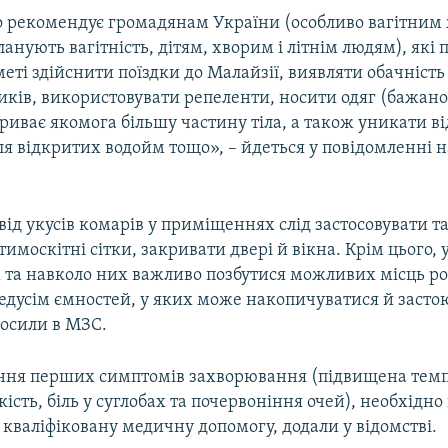
о рекомендує громадянам України (особливо вагітним
ланують вагітність, дітям, хворим і літнім людям), як
еті здійснити поїздки до Малайзії, виявляти обачніст
ків, використовувати репеленти, носити одяг (бажано
криває якомога більшу частину тіла, а також уникати в
біля відкритих водойм тощо», – йдеться у повідомленні н
від укусів комарів у приміщеннях слід застосовувати та
нтимоскітні сітки, закривати двері й вікна. Крім цього,
та навколо них важливо позбутися можливих місць 
редусім ємностей, у яких може накопичуватися й засто
лосили в МЗС.
ення перших симптомів захворювання (підвищена темп
кість, біль у суглобах та почервоніння очей), необхідн
 кваліфіковану медичну допомогу, додали у відомстві.