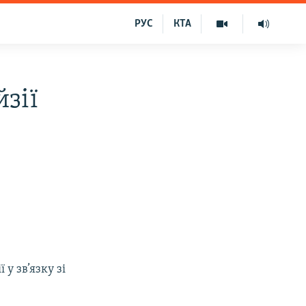
РУС
КТА
зії
у зв’язку зі