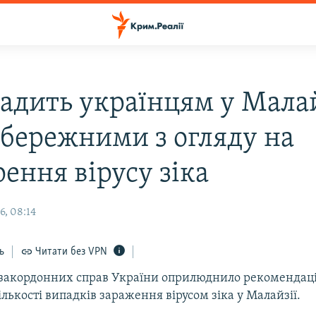
адить українцям у Малай
обережними з огляду на
ення вірусу зіка
6, 08:14
ь
Читати без VPN
закордонних справ України оприлюднило рекомендації 
лькості випадків зараження вірусом зіка у Малайзії.