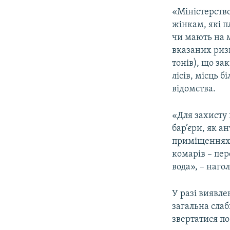
ВІДЕОУРОКИ «ELIFBE»
«Міністерств
СВІДЧЕННЯ ОКУПАЦІЇ
жінкам, які п
чи мають на м
УКРАЇНСЬКА ПРОБЛЕМА КРИМУ
вказаних ризи
ІНФОГРАФІКА
тонів), що за
лісів, місць 
відомства.
«Для захисту 
бар’єри, як а
приміщеннях 
комарів – пе
вода», – наго
У разі виявл
загальна слаб
звертатися по