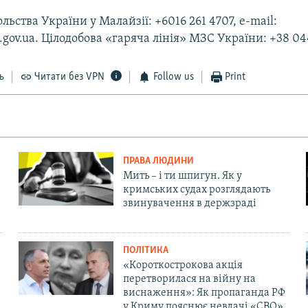
льства України у Малайзії: +6016 261 4707, e-mail:
v.ua. Цілодобова «гаряча лінія» МЗС України: +38 044 
ь
Читати без VPN
Follow us
Print
ПРАВА ЛЮДИНИ
Мить – і ти шпигун. Як у
кримських судах розглядають
звинувачення в держзраді
ПОЛІТИКА
«Короткострокова акція
перетворилася на війну на
виснаження»: Як пропаганда РФ
у Криму пояснює невдачі «СВО»