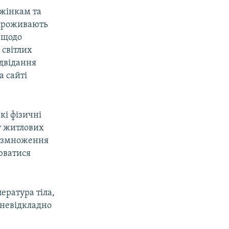
 жінкам та
і проживають
ь щодо
 світлих
ідвідання
а сайті
кі фізичні
 у житлових
розмноження
юватися
ература тіла,
о невідкладно