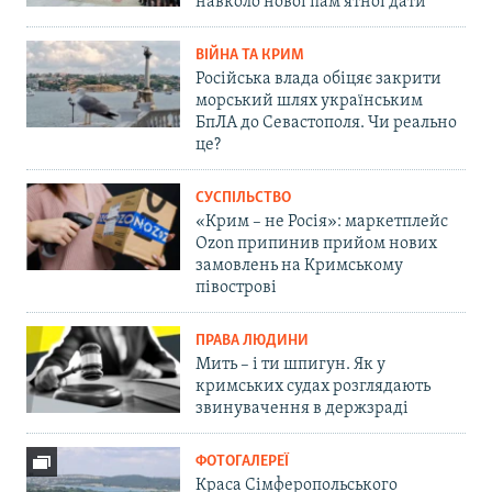
навколо нової пам'ятної дати
ВІЙНА ТА КРИМ
Російська влада обіцяє закрити
морський шлях українським
БпЛА до Севастополя. Чи реально
це?
СУСПІЛЬСТВО
«Крим – не Росія»: маркетплейс
Ozon припинив прийом нових
замовлень на Кримському
півострові
ПРАВА ЛЮДИНИ
Мить – і ти шпигун. Як у
кримських судах розглядають
звинувачення в держзраді
ФОТОГАЛЕРЕЇ
Краса Сімферопольського