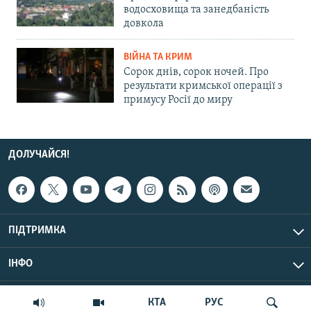
водосховища та занедбаність
довкола
ВІЙНА ТА КРИМ
Сорок днів, сорок ночей. Про
результати кримської операції з
примусу Росії до миру
ДОЛУЧАЙСЯ!
ПІДТРИМКА
ІНФО
© Крим.Реалії, 2026 | Усі права застережено.
КТА
РУС