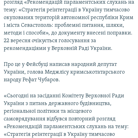
розгляд «Рекомендацій парламентських слухань на
ВІДЕОУРОКИ «ELIFBE»
тему: «Стратегія реінтеграції в Україну тимчасово
Русский
СВІДЧЕННЯ ОКУПАЦІЇ
окупованих територій автономної республіки Крим
Qırımtatar
і міста Севастополь: проблемні питання, шляхи,
УКРАЇНСЬКА ПРОБЛЕМА КРИМУ
методи і способи», до документу внесені поправки.
ДОЛУЧАЙСЯ!
ІНФОГРАФІКА
22 вересня очікується голосування за
рекомендаціями у Верховній Раді України.
Про це у Фейсбуці написав народний депутат
Усі сайти RFE/RL
України, голова Меджлісу кримськотатарського
народу Рефат Чубаров.
«Сьогодні на засіданні Комітету Верховної Ради
України з питань державного будівництва,
регіональної політики та місцевого
самоврядування відбувся повторний розгляд
«Рекомендацій парламентських слухань на тему:
«Стратегія реінтеграції в Україну тимчасово