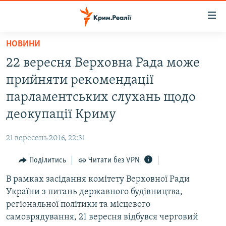
Доступність
посилання
Перейти
НОВИНИ
до
НОВИНИ
22 вересня Верховна Рада може
основного
ВОДА.КРИМ
матеріалу
прийняти рекомендації
ВІДЕО ТА ФОТО
Перейти
парламентських слухань щодо
до
ПОЛІТИКА
деокупації Криму
основної
БЛОГИ
навігації
21 вересень 2016, 22:31
Перейти
ПОГЛЯД
до
Поділитись
Читати без VPN
ІНТЕРВ'Ю
пошуку
В рамках засідання комітету Верховної Ради
ВСЕ ЗА ДЕНЬ
України з питань державного будівництва,
СПЕЦПРОЕКТИ
регіональної політики та місцевого
самоврядування, 21 вересня відбувся черговий
ЯК ОБІЙТИ БЛОКУВАННЯ
ДЕПОРТАЦІЯ