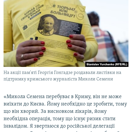
ВІДЕОУРОКИ «ELIFBE»
Русский
СВІДЧЕННЯ ОКУПАЦІЇ
Qırımtatar
УКРАЇНСЬКА ПРОБЛЕМА КРИМУ
ДОЛУЧАЙСЯ!
ІНФОГРАФІКА
Усі сайти RFE/RL
На акції пам'яті Георгія Гонгадзе роздавали листівки на
підтримку кримського журналіста Миколи Семени
«Микола Семена перебуває в Криму, він не може
виїхати до Києва. Йому необхідно це зробити, тому
що він хворий. За висновком лікарів, йому
необхідна операція, тому що існує ризик стати
інвалідом. Я звертаюся до російської делегації