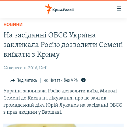
Доступність
посилання
Перейти
НОВИНИ
до
НОВИНИ
На засіданні ОБСЄ Україна
основного
ВОДА.КРИМ
матеріалу
закликала Росію дозволити Семені
ВІДЕО ТА ФОТО
Перейти
виїхати з Криму
до
ПОЛІТИКА
основної
22 вересень 2016, 12:41
БЛОГИ
навігації
Перейти
Поділитись
Читати без VPN
ПОГЛЯД
до
Україна закликала Росію дозволити виїзд Миколі
ІНТЕРВ'Ю
пошуку
Семені до Києва на лікування, про це заявив
ВСЕ ЗА ДЕНЬ
громадський діяч Юрій Луканов на засіданні ОБСЄ
СПЕЦПРОЕКТИ
з прав людини у Варшаві.
ЯК ОБІЙТИ БЛОКУВАННЯ
ДЕПОРТАЦІЯ