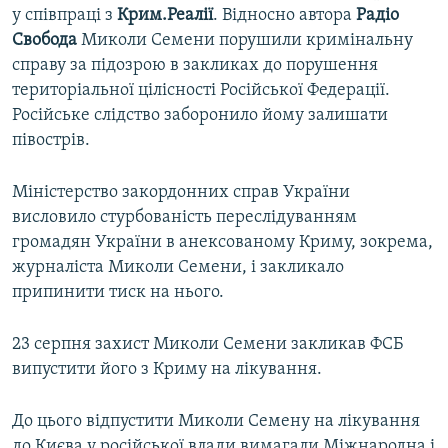
у співпраці з
Крим.Реалії
. Відносно автора
Радіо
Свобода
Миколи Семени порушили кримінальну
справу за підозрою в закликах до порушення
територіальної цілісності Російської Федерації.
Російське слідство заборонило йому залишати
півострів.
Міністерство закордонних справ України
висловило стурбованість переслідуванням
громадян України в анексованому Криму, зокрема,
журналіста Миколи Семени, і закликало
припинити тиск на нього.
23 серпня захист Миколи Семени закликав ФСБ
випустити його з Криму на лікування.
До цього відпустити Миколи Семену на лікування
до Києва у російської влади вимагали Міжнародна і