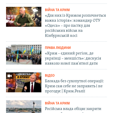
ВІЙНА ТА КРИМ
«Для них із Кримом розпочнеться
важка історія»: командир ОТУ
«Одеса» – про пастку для
російських військ на
Кінбурнській косі
ПРАВА ЛЮДИНИ
«Крим – єдиний регіон, де
українці – меншість»: дискусія
навколо нової пам'ятної дати
ВІДЕО
Блокада без сухопутної операції:
Крим сам себе не заправить і не
прогодує | Крим.Реалії
ВІЙНА ТА КРИМ
Російська влада обіцяє закрити