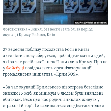
ВІДЕОУРОКИ «ELIFBE»
Русский
СВІДЧЕННЯ ОКУПАЦІЇ
Qırımtatar
УКРАЇНСЬКА ПРОБЛЕМА КРИМУ
Фотовиставка «Зниклі без вести і загиблі за період
ДОЛУЧАЙСЯ!
ІНФОГРАФІКА
окупації Криму Росією», Київ
27 вересня поблизу посольства Росії в Києві
Усі сайти RFE/RL
активісти знову зберуться, щоб підтримати людей,
які за час російської анексії зникли в Криму. Про це
у
Фейсбуці
повідомляють організатори акції
громадянська ініціатива «КримSOS».
«За час окупації Кримського півострова безслідно
зникли 15 осіб, як мінімум 8 людей були знайдені
вбитими. Весь цей час родичі зниклих живуть у
страхові й горі. Їм залишається сподіватися тільки