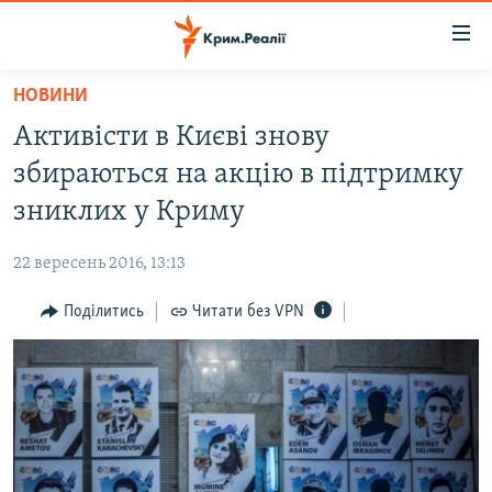
Доступність
посилання
Перейти
НОВИНИ
до
НОВИНИ
Активісти в Києві знову
основного
ВОДА.КРИМ
матеріалу
збираються на акцію в підтримку
ВІДЕО ТА ФОТО
Перейти
зниклих у Криму
до
ПОЛІТИКА
основної
22 вересень 2016, 13:13
БЛОГИ
навігації
Перейти
Поділитись
Читати без VPN
ПОГЛЯД
до
ІНТЕРВ'Ю
пошуку
ВСЕ ЗА ДЕНЬ
СПЕЦПРОЕКТИ
ЯК ОБІЙТИ БЛОКУВАННЯ
ДЕПОРТАЦІЯ