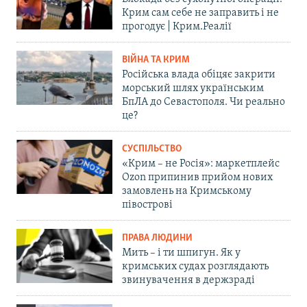
Крим сам себе не заправить і не
прогодує | Крим.Реалії
ВІЙНА ТА КРИМ
Російська влада обіцяє закрити
морський шлях українським
БпЛА до Севастополя. Чи реально
це?
СУСПІЛЬСТВО
«Крим – не Росія»: маркетплейс
Ozon припинив прийом нових
замовлень на Кримському
півострові
ПРАВА ЛЮДИНИ
Мить – і ти шпигун. Як у
кримських судах розглядають
звинувачення в держзраді