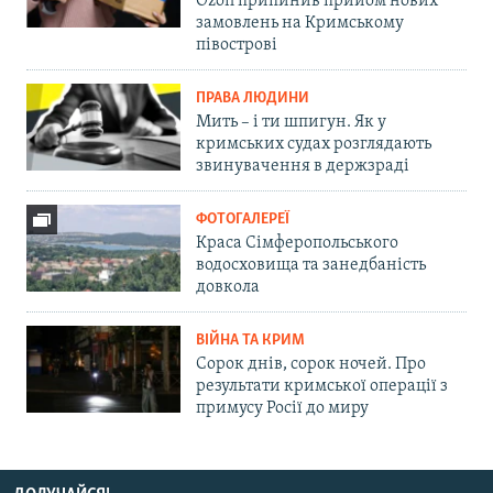
Ozon припинив прийом нових
замовлень на Кримському
півострові
ПРАВА ЛЮДИНИ
Мить – і ти шпигун. Як у
кримських судах розглядають
звинувачення в держзраді
ФОТОГАЛЕРЕЇ
Краса Сімферопольського
водосховища та занедбаність
довкола
ВІЙНА ТА КРИМ
Сорок днів, сорок ночей. Про
результати кримської операції з
примусу Росії до миру