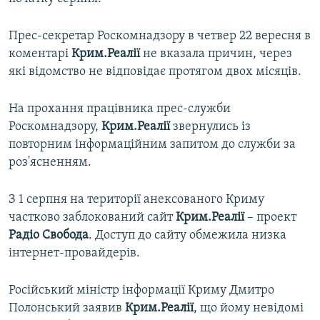
ВІДЕОУРОКИ «ELIFBE»
Русский
Прес-секретар Роскомнадзору в четвер 22 вересня в
СВІДЧЕННЯ ОКУПАЦІЇ
Qırımtatar
коментарі
Крим.Реалії
не вказала причин, через
УКРАЇНСЬКА ПРОБЛЕМА КРИМУ
які відомство не відповідає протягом двох місяців.
ДОЛУЧАЙСЯ!
ІНФОГРАФІКА
На прохання працівника прес-служби
Роскомнадзору,
Крим.Реалії
звернулись із
повторним інформаційним запитом до служби за
Усі сайти RFE/RL
роз'ясненням.
З 1 серпня на території анексованого Криму
частково заблокований сайт
Крим.Реалії
– проект
Радіо Свобода
. Доступ до сайту обмежила низка
інтернет-провайдерів.
Російський міністр інформації Криму Дмитро
Полонський заявив
Крим.Реалії
, що йому невідомі