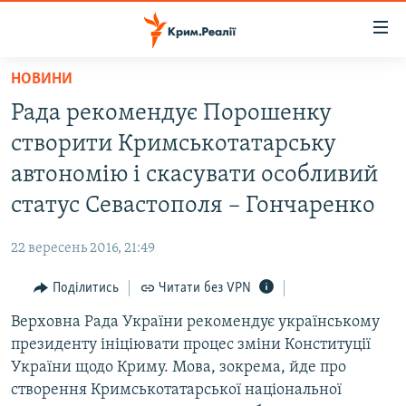
Доступність
посилання
Перейти
НОВИНИ
до
НОВИНИ
Рада рекомендує Порошенку
основного
ВОДА.КРИМ
матеріалу
створити Кримськотатарську
ВІДЕО ТА ФОТО
Перейти
автономію і скасувати особливий
до
ПОЛІТИКА
статус Севастополя – Гончаренко
основної
БЛОГИ
навігації
22 вересень 2016, 21:49
Перейти
ПОГЛЯД
до
Поділитись
Читати без VPN
ІНТЕРВ'Ю
пошуку
Верховна Рада України рекомендує українському
ВСЕ ЗА ДЕНЬ
президенту ініціювати процес зміни Конституції
СПЕЦПРОЕКТИ
України щодо Криму. Мова, зокрема, йде про
створення Кримськотатарської національної
ЯК ОБІЙТИ БЛОКУВАННЯ
ДЕПОРТАЦІЯ