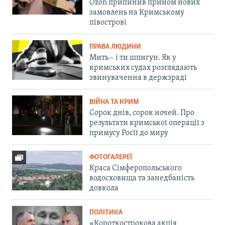
Ozon припинив прийом нових
замовлень на Кримському
півострові
ПРАВА ЛЮДИНИ
Мить – і ти шпигун. Як у
кримських судах розглядають
звинувачення в держзраді
ВІЙНА ТА КРИМ
Сорок днів, сорок ночей. Про
результати кримської операції з
примусу Росії до миру
ФОТОГАЛЕРЕЇ
Краса Сімферопольського
водосховища та занедбаність
довкола
ПОЛІТИКА
«Короткострокова акція