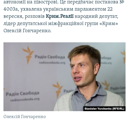
автономії на півострові. Це передбачає постанова №
ВІДЕОУРОКИ «ELIFBE»
4003а, ухвалена українським парламентом 22
Русский
СВІДЧЕННЯ ОКУПАЦІЇ
вересня, розповів
Крим.Реалії
народний депутат,
Qırımtatar
лідер депутатської міжфракційної групи «Крим»
УКРАЇНСЬКА ПРОБЛЕМА КРИМУ
Олексій Гончаренко.
ДОЛУЧАЙСЯ!
ІНФОГРАФІКА
Усі сайти RFE/RL
Олексій Гончаренко