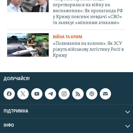
перетворилася на війну на
виснаження»: Як пропаганда РФ
у Криму пояснює невдачі «СВО»
та залякує «мінними атаками»
ВІЙНА ТА КРИМ
«Полювання на колони». Як ЗСУ
ріжуть військову логістику Росії в
Криму
ДОЛУЧАЙСЯ!
ПІДТРИМКА
ІНФО