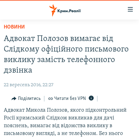
Доступність
посилання
Перейти
НОВИНИ
до
НОВИНИ
Адвокат Полозов вимагає від
основного
ВОДА.КРИМ
матеріалу
Слідкому офіційного письмового
ВІДЕО ТА ФОТО
Перейти
виклику замість телефонного
до
ПОЛІТИКА
дзвінка
основної
БЛОГИ
навігації
22 вересень 2016, 22:27
Перейти
ПОГЛЯД
до
Поділитись
Читати без VPN
ІНТЕРВ'Ю
пошуку
Адвокат Микола Полозов, якого підконтрольний
ВСЕ ЗА ДЕНЬ
Росії кримський Слідком викликав для дачі
СПЕЦПРОЕКТИ
пояснень, вимагає від відомства виклику в
письмовому вигляді, а не телефоном. Без нього
ЯК ОБІЙТИ БЛОКУВАННЯ
ДЕПОРТАЦІЯ