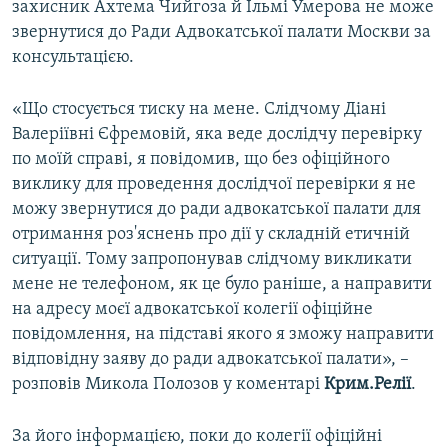
захисник Ахтема Чийгоза й Ільмі Умерова не може
ВІДЕОУРОКИ «ELIFBE»
звернутися до Ради Адвокатської палати Москви за
Русский
СВІДЧЕННЯ ОКУПАЦІЇ
консультацією.
Qırımtatar
УКРАЇНСЬКА ПРОБЛЕМА КРИМУ
«Що стосується тиску на мене. Слідчому Діані
ДОЛУЧАЙСЯ!
ІНФОГРАФІКА
Валеріївні Єфремовій, яка веде дослідчу перевірку
по моїй справі, я повідомив, що без офіційного
виклику для проведення дослідчої перевірки я не
можу звернутися до ради адвокатської палати для
Усі сайти RFE/RL
отримання роз'яснень про дії у складній етичній
ситуації. Тому запропонував слідчому викликати
мене не телефоном, як це було раніше, а направити
на адресу моєї адвокатської колегії офіційне
повідомлення, на підставі якого я зможу направити
відповідну заяву до ради адвокатської палати», –
розповів Микола Полозов у коментарі
Крим.Релії
.
За його інформацією, поки до колегії офіційні