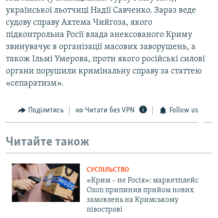
української льотчиці Надії Савченко. Зараз веде
судову справу Ахтема Чийгоза, якого
підконтрольна Росії влада анексованого Криму
звинувачує в організації масових заворушень, а
також Ільмі Умерова, проти якого російські силові
органи порушили кримінальну справу за статтею
«сепаратизм».
Поділитись
Читати без VPN
Follow us
Читайте також
СУСПІЛЬСТВО
«Крим – не Росія»: маркетплейс
Ozon припинив прийом нових
замовлень на Кримському
півострові