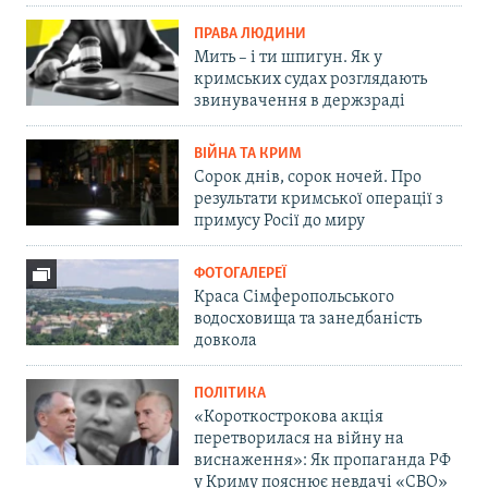
ПРАВА ЛЮДИНИ
Мить – і ти шпигун. Як у
кримських судах розглядають
звинувачення в держзраді
ВІЙНА ТА КРИМ
Сорок днів, сорок ночей. Про
результати кримської операції з
примусу Росії до миру
ФОТОГАЛЕРЕЇ
Краса Сімферопольського
водосховища та занедбаність
довкола
ПОЛІТИКА
«Короткострокова акція
перетворилася на війну на
виснаження»: Як пропаганда РФ
у Криму пояснює невдачі «СВО»