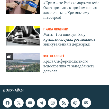
«Крим – не Росія»: маркетплейс
Ozon припинив прийом нових
замовлень на Кримському
півострові
ПРАВА ЛЮДИНИ
Мить – і ти шпигун. Як у
кримських судах розглядають
звинувачення в держзраді
ФОТОГАЛЕРЕЇ
Краса Сімферопольського
водосховища та занедбаність
довкола
ДОЛУЧАЙСЯ!