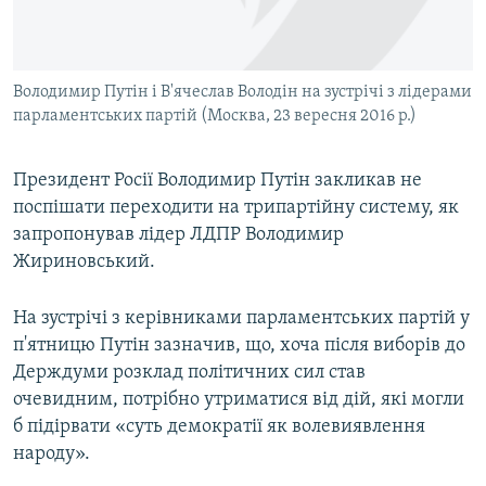
ВІДЕОУРОКИ «ELIFBE»
Русский
СВІДЧЕННЯ ОКУПАЦІЇ
Qırımtatar
Володимир Путін і В'ячеслав Володін на зустрічі з лідерами
УКРАЇНСЬКА ПРОБЛЕМА КРИМУ
парламентських партій (Москва, 23 вересня 2016 р.)
ДОЛУЧАЙСЯ!
ІНФОГРАФІКА
Президент Росії Володимир Путін закликав не
поспішати переходити на трипартійну систему, як
запропонував лідер ЛДПР Володимир
Усі сайти RFE/RL
Жириновський.
На зустрічі з керівниками парламентських партій у
п'ятницю Путін зазначив, що, хоча після виборів до
Держдуми розклад політичних сил став
очевидним, потрібно утриматися від дій, які могли
б підірвати «суть демократії як волевиявлення
народу».