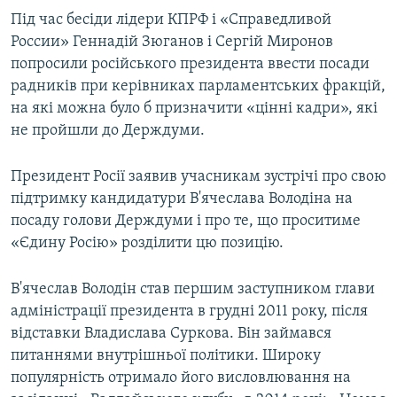
Під час бесіди лідери КПРФ і «Справедливой
России» Геннадій Зюганов і Сергій Миронов
попросили російського президента ввести посади
радників при керівниках парламентських фракцій,
на які можна було б призначити «цінні кадри», які
не пройшли до Держдуми.
Президент Росії заявив учасникам зустрічі про свою
підтримку кандидатури В'ячеслава Володіна на
посаду голови Держдуми і про те, що проситиме
«Єдину Росію» розділити цю позицію.
В'ячеслав Володін став першим заступником глави
адміністрації президента в грудні 2011 року, після
відставки Владислава Суркова. Він займався
питаннями внутрішньої політики. Широку
популярність отримало його висловлювання на