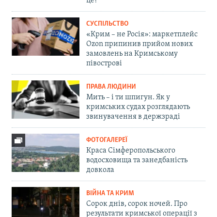
це?
СУСПІЛЬСТВО
«Крим – не Росія»: маркетплейс
Ozon припинив прийом нових
замовлень на Кримському
півострові
ПРАВА ЛЮДИНИ
Мить – і ти шпигун. Як у
кримських судах розглядають
звинувачення в держзраді
ФОТОГАЛЕРЕЇ
Краса Сімферопольського
водосховища та занедбаність
довкола
ВІЙНА ТА КРИМ
Сорок днів, сорок ночей. Про
результати кримської операції з