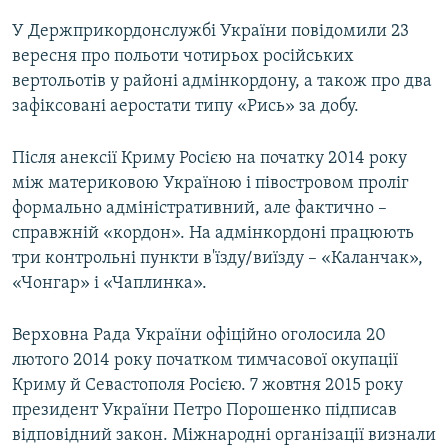
У Держприкордонслужбі України повідомили 23
вересня про польоти чотирьох російських
вертольотів у районі адмінкордону, а також про два
зафіксовані аеростати типу «Рись» за добу.
Після анексії Криму Росією на початку 2014 року
між материковою Україною і півостровом проліг
формально адміністративний, але фактично –
справжній «кордон». На адмінкордоні працюють
три контрольні пункти в'їзду/виїзду – «Каланчак»,
«Чонгар» і «Чаплинка».
Верховна Рада України офіційно оголосила 20
лютого 2014 року початком тимчасової окупації
Криму й Севастополя Росією. 7 жовтня 2015 року
президент України Петро Порошенко підписав
відповідний закон. Міжнародні організації визнали