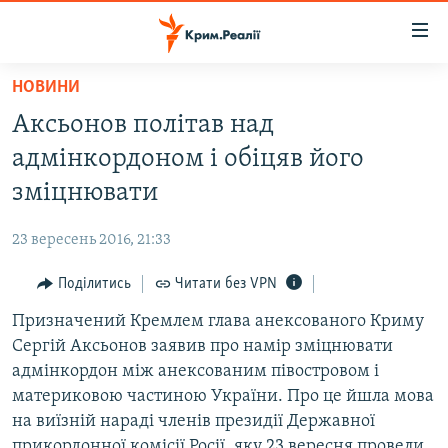
Доступність
посилання
Перейти
НОВИНИ
до
НОВИНИ
Аксьонов політав над
основного
ВОДА.КРИМ
матеріалу
адмінкордоном і обіцяв його
ВІДЕО ТА ФОТО
Перейти
зміцнювати
до
ПОЛІТИКА
основної
23 вересень 2016, 21:33
БЛОГИ
навігації
Перейти
Поділитись
Читати без VPN
ПОГЛЯД
до
Призначений Кремлем глава анексованого Криму
ІНТЕРВ'Ю
пошуку
Сергій Аксьонов заявив про намір зміцнювати
ВСЕ ЗА ДЕНЬ
адмінкордон між анексованим півостровом і
СПЕЦПРОЕКТИ
материковою частиною України. Про це йшла мова
на виїзній нараді членів президії Державної
ЯК ОБІЙТИ БЛОКУВАННЯ
ДЕПОРТАЦІЯ
прикордонної комісії Росії, яку 23 вересня провели