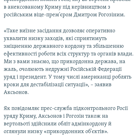
ВІДЕОУРОКИ «ELIFBE»
в анексованому Криму під керівництвом з
Русский
російським віце-прем'єром Дмитром Рогозіним.
СВІДЧЕННЯ ОКУПАЦІЇ
Qırımtatar
УКРАЇНСЬКА ПРОБЛЕМА КРИМУ
«Таке виїзне засідання дозволяє оперативно
ухвалити низку заходів, які сприятимуть
ДОЛУЧАЙСЯ!
ІНФОГРАФІКА
зміцненню державного кордону та збільшенню
ефективності роботи всіх структур та органів влади.
Ми з вами знаємо, що прикордонна держава, на
Усі сайти RFE/RL
жаль, очолюють недружні Російській Федерації
уряд і президент. У тому числі американці роблять
кроки для дестабілізації ситуації», – заявив
Аксьонов.
Як повідомляє прес-служба підконтрольного Росії
уряду Криму, Аксьонов і Рогозін також на
вертольоті здійснили обліт адмінкордону й
оглянули низку «прикордонних об'єктів».