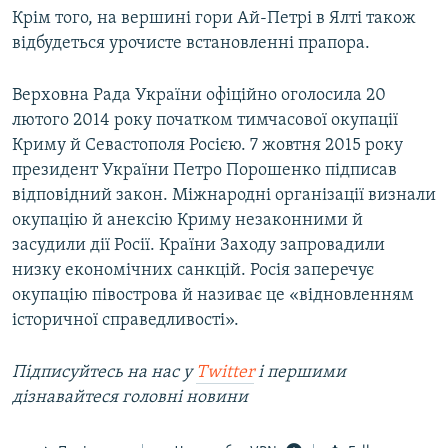
Крім того, на вершині гори Ай-Петрі в Ялті також
ВІДЕОУРОКИ «ELIFBE»
Русский
відбудеться урочисте встановленні прапора.
СВІДЧЕННЯ ОКУПАЦІЇ
Qırımtatar
УКРАЇНСЬКА ПРОБЛЕМА КРИМУ
Верховна Рада України офіційно оголосила 20
лютого 2014 року початком тимчасової окупації
ДОЛУЧАЙСЯ!
ІНФОГРАФІКА
Криму й Севастополя Росією. 7 жовтня 2015 року
президент України Петро Порошенко підписав
відповідний закон. Міжнародні організації визнали
Усі сайти RFE/RL
окупацію й анексію Криму незаконними й
засудили дії Росії. Країни Заходу запровадили
низку економічних санкцій. Росія заперечує
окупацію півострова й називає це «відновленням
історичної справедливості».
Підписуйтесь на наc у
Twitter
і першими
дізнавайтеся головні новини