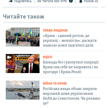
Поділитись
Читати без VPN
Follow us
Читайте також
ПРАВА ЛЮДИНИ
«Крим – єдиний регіон, де
українці – меншість»: дискусія
навколо нової пам'ятної дати
ВІДЕО
Блокада без сухопутної операції:
Крим сам себе не заправить і не
прогодує | Крим.Реалії
ВІЙНА ТА КРИМ
Російська влада обіцяє закрити
морський шлях українським
БпЛА до Севастополя. Чи реально
це?