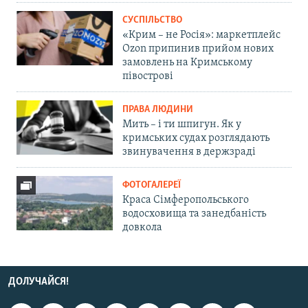
СУСПІЛЬСТВО
«Крим – не Росія»: маркетплейс
Ozon припинив прийом нових
замовлень на Кримському
півострові
ПРАВА ЛЮДИНИ
Мить – і ти шпигун. Як у
кримських судах розглядають
звинувачення в держзраді
ФОТОГАЛЕРЕЇ
Краса Сімферопольського
водосховища та занедбаність
довкола
ДОЛУЧАЙСЯ!