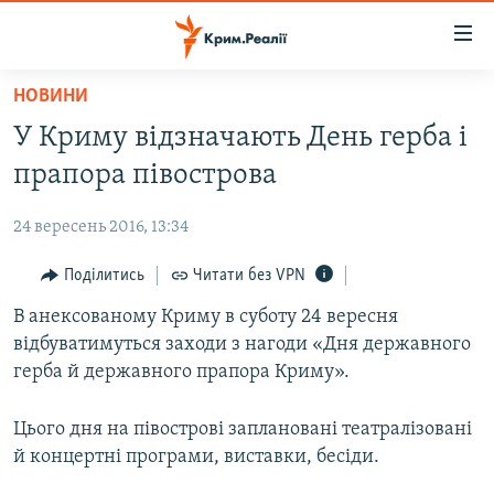
Доступність
посилання
Перейти
НОВИНИ
до
НОВИНИ
У Криму відзначають День герба і
основного
ВОДА.КРИМ
матеріалу
прапора півострова
ВІДЕО ТА ФОТО
Перейти
до
24 вересень 2016, 13:34
ПОЛІТИКА
основної
БЛОГИ
Поділитись
Читати без VPN
навігації
Перейти
ПОГЛЯД
В анексованому Криму в суботу 24 вересня
до
відбуватимуться заходи з нагоди «Дня державного
ІНТЕРВ'Ю
пошуку
герба й державного прапора Криму».
ВСЕ ЗА ДЕНЬ
Цього дня на півострові заплановані театралізовані
СПЕЦПРОЕКТИ
й концертні програми, виставки, бесіди.
ЯК ОБІЙТИ БЛОКУВАННЯ
ДЕПОРТАЦІЯ