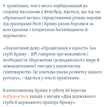
ВІДЕОУРОКИ «ELIFBE»
У привітанні, текст якого опублікований на
Русский
сторінці Аксьонова в Фейсбуці, йдеться, що під час
СВІДЧЕННЯ ОКУПАЦІЇ
Qırımtatar
«Кримської весни» «представники різних народів
УКРАЇНСЬКА ПРОБЛЕМА КРИМУ
під прапорами Росії і Криму разом боролися за
возз'єднання з історичною батьківщиною й
ДОЛУЧАЙСЯ!
ІНФОГРАФІКА
перемогли».
«Лаконічний девіз «Процвітання в єдності» (на
Усі сайти RFE/RL
гербі Криму –
КР
) говорить про важливість і
необхідність збереження громадянського миру й
міжнаціональної злагоди у кримському
співтоваристві. Це ключова умова розвитку нашого
регіону», – йдеться у тексті привітання.
В анексованому Криму в суботу 24 вересня
відбуваються
заходи з нагоди «Дня державного
герба й державного прапора Криму».