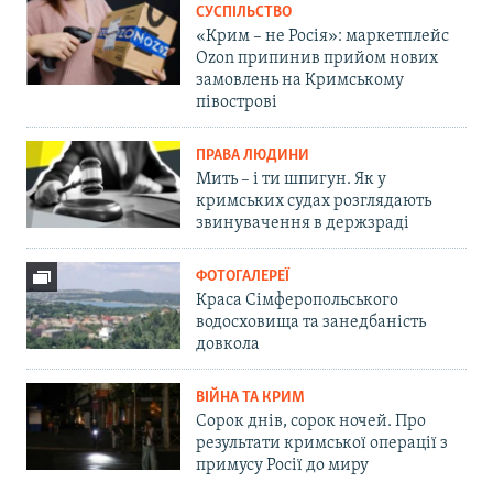
СУСПІЛЬСТВО
«Крим – не Росія»: маркетплейс
Ozon припинив прийом нових
замовлень на Кримському
півострові
ПРАВА ЛЮДИНИ
Мить – і ти шпигун. Як у
кримських судах розглядають
звинувачення в держзраді
ФОТОГАЛЕРЕЇ
Краса Сімферопольського
водосховища та занедбаність
довкола
ВІЙНА ТА КРИМ
Сорок днів, сорок ночей. Про
результати кримської операції з
примусу Росії до миру