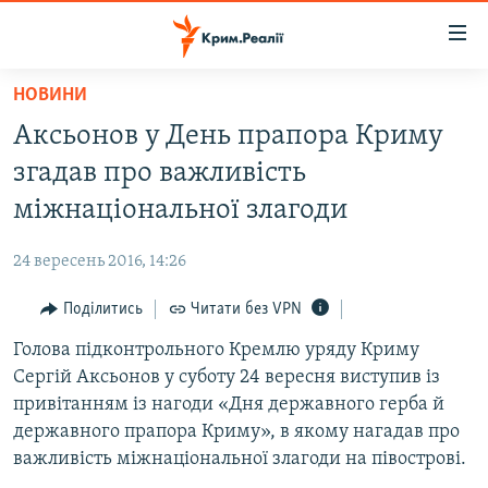
Доступність
посилання
Перейти
НОВИНИ
до
НОВИНИ
Аксьонов у День прапора Криму
основного
ВОДА.КРИМ
матеріалу
згадав про важливість
ВІДЕО ТА ФОТО
Перейти
міжнаціональної злагоди
до
ПОЛІТИКА
основної
24 вересень 2016, 14:26
БЛОГИ
навігації
Перейти
Поділитись
Читати без VPN
ПОГЛЯД
до
Голова підконтрольного Кремлю уряду Криму
ІНТЕРВ'Ю
пошуку
Сергій Аксьонов у суботу 24 вересня виступив із
ВСЕ ЗА ДЕНЬ
привітанням із нагоди «Дня державного герба й
СПЕЦПРОЕКТИ
державного прапора Криму», в якому нагадав про
важливість міжнаціональної злагоди на півострові.
ЯК ОБІЙТИ БЛОКУВАННЯ
ДЕПОРТАЦІЯ