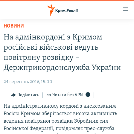
Доступність
посилання
Перейти
НОВИНИ
до
НОВИНИ
На адмінкордоні з Кримом
основного
ВОДА.КРИМ
матеріалу
російські військові ведуть
ВІДЕО ТА ФОТО
Перейти
повітряну розвідку –
до
ПОЛІТИКА
Держприкордонслужба України
основної
БЛОГИ
навігації
24 вересень 2016, 15:00
Перейти
ПОГЛЯД
до
Поділитись
Читати без VPN
ІНТЕРВ'Ю
пошуку
На адміністративному кордоні з анексованим
ВСЕ ЗА ДЕНЬ
Росією Кримом зберігається висока активність
СПЕЦПРОЕКТИ
ведення повітряної розвідки Збройних сил
Російської Федерації, повідомляє прес-служба
ЯК ОБІЙТИ БЛОКУВАННЯ
ДЕПОРТАЦІЯ