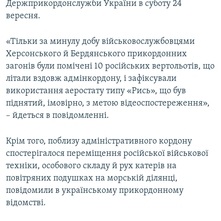
Держприкордонслужби України в суботу 24
ВІДЕОУРОКИ «ELIFBE»
вересня.
Русский
СВІДЧЕННЯ ОКУПАЦІЇ
Qırımtatar
«Тільки за минулу добу військовослужбовцями
УКРАЇНСЬКА ПРОБЛЕМА КРИМУ
Херсонського й Бердянського прикордонних
ДОЛУЧАЙСЯ!
ІНФОГРАФІКА
загонів були помічені 10 російських вертольотів, що
літали вздовж адмінкордону, і зафіксували
використання аеростату типу «Рись», що був
піднятий, імовірно, з метою відеоспостереження»,
Усі сайти RFE/RL
– йдеться в повідомленні.
Крім того, поблизу адміністративного кордону
спостерігалося переміщення російської військової
техніки, особового складу й рух катерів на
повітряних подушках на морській ділянці,
повідомили в українському прикордонному
відомстві.