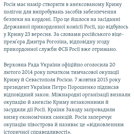
Росія має намір створити в анексованому Криму
полігон для випробувань засобів забезпечення
безпеки на кордоні. Про це йшлося на засіданні
Державної прикордонної комісії Росії, що відбулось
у Криму 23 вересня. За словами російського віце-
прем'єра Дмитра Рогозіна, відповідну згоду
прикордонної служби ФСБ Росії вже отримано.
Верховна Рада України офіційно оголосила 20
лютого 2014 року початком тимчасової окупації
Криму й Севастополя Росією. 7 жовтня 2015 року
президент України Петро Порошенко підписав
відповідний закон. Міжнародні організації визнали
окупацію й анексію Криму незаконними й
засудили дії Росії. Країни Заходу запровадили
низку економічних санкцій. Росія заперечує
окупацію півострова й називає це «відновленням
історичної справедливості».