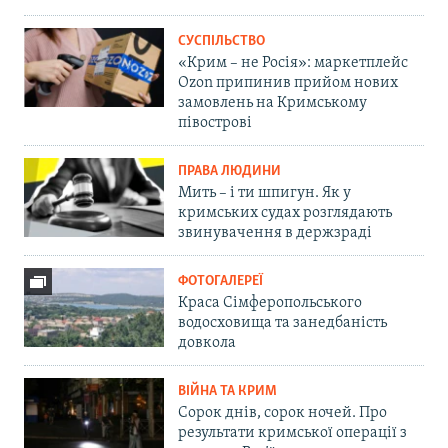
СУСПІЛЬСТВО
«Крим – не Росія»: маркетплейс
Ozon припинив прийом нових
замовлень на Кримському
півострові
ПРАВА ЛЮДИНИ
Мить – і ти шпигун. Як у
кримських судах розглядають
звинувачення в держзраді
ФОТОГАЛЕРЕЇ
Краса Сімферопольського
водосховища та занедбаність
довкола
ВІЙНА ТА КРИМ
Сорок днів, сорок ночей. Про
результати кримської операції з