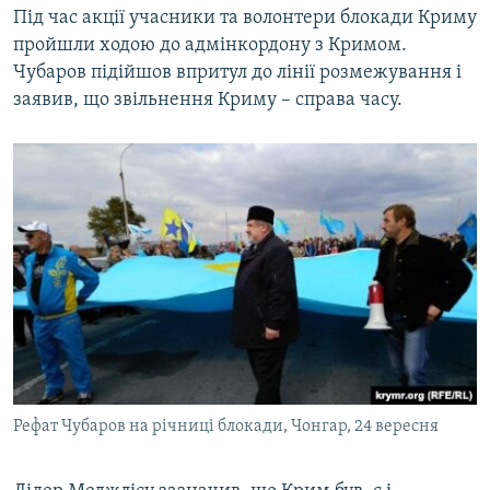
Під час акції учасники та волонтери блокади Криму
ВІДЕОУРОКИ «ELIFBE»
Русский
пройшли ходою до адмінкордону з Кримом.
СВІДЧЕННЯ ОКУПАЦІЇ
Чубаров підійшов впритул до лінії розмежування і
Qırımtatar
заявив, що звільнення Криму – справа часу.
УКРАЇНСЬКА ПРОБЛЕМА КРИМУ
ДОЛУЧАЙСЯ!
ІНФОГРАФІКА
Усі сайти RFE/RL
Рефат Чубаров на річниці блокади, Чонгар, 24 вересня