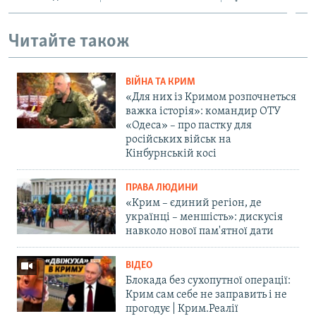
Читайте також
ВІЙНА ТА КРИМ
«Для них із Кримом розпочнеться
важка історія»: командир ОТУ
«Одеса» – про пастку для
російських військ на
Кінбурнській косі
ПРАВА ЛЮДИНИ
«Крим – єдиний регіон, де
українці – меншість»: дискусія
навколо нової пам'ятної дати
ВІДЕО
Блокада без сухопутної операції:
Крим сам себе не заправить і не
прогодує | Крим.Реалії