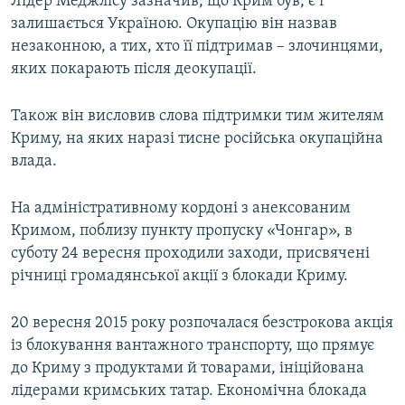
Лідер Меджлісу зазначив, що Крим був, є і
залишається Україною. Окупацію він назвав
незаконною, а тих, хто її підтримав – злочинцями,
яких покарають після деокупації.
Також він висловив слова підтримки тим жителям
Криму, на яких наразі тисне російська окупаційна
влада.
На адміністративному кордоні з анексованим
Кримом, поблизу пункту пропуску «Чонгар», в
суботу 24 вересня проходили заходи, присвячені
річниці громадянської акції з блокади Криму.
20 вересня 2015 року розпочалася безстрокова акція
із блокування вантажного транспорту, що прямує
до Криму з продуктами й товарами, ініційована
лідерами кримських татар. Економічна блокада