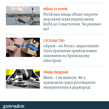
ВІЙНА ТА КРИМ
Російська влада обіцяє закрити
морський шлях українським
БпЛА до Севастополя. Чи реально
це?
СУСПІЛЬСТВО
«Крим – не Росія»: маркетплейс
Ozon припинив прийом нових
замовлень на Кримському
півострові
ПРАВА ЛЮДИНИ
Мить – і ти шпигун. Як у
кримських судах розглядають
звинувачення в держзраді
ДОЛУЧАЙСЯ!