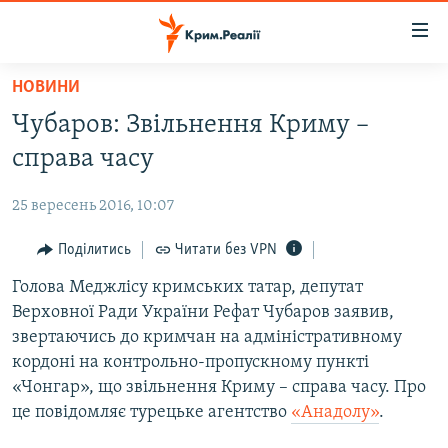
Доступність
посилання
Перейти
НОВИНИ
до
НОВИНИ
Чубаров: Звільнення Криму –
основного
ВОДА.КРИМ
матеріалу
справа часу
ВІДЕО ТА ФОТО
Перейти
до
25 вересень 2016, 10:07
ПОЛІТИКА
основної
БЛОГИ
Поділитись
Читати без VPN
навігації
Перейти
ПОГЛЯД
Голова Меджлісу кримських татар, депутат
до
Верховної Ради України Рефат Чубаров заявив,
ІНТЕРВ'Ю
пошуку
звертаючись до кримчан на адміністративному
ВСЕ ЗА ДЕНЬ
кордоні на контрольно-пропускному пункті
«Чонгар», що звільнення Криму – справа часу. Про
СПЕЦПРОЕКТИ
це повідомляє турецьке агентство
«Анадолу»
.
ЯК ОБІЙТИ БЛОКУВАННЯ
ДЕПОРТАЦІЯ