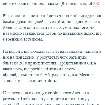
це все більш огидно», – сказав Джонсон в ефірі
BBC
.
ВІДЕОУРОКИ «ELIFBE»
Русский
СВІДЧЕННЯ ОКУПАЦІЇ
Він зазначив, що коли йдеться про такі випадки, як
Qırımtatar
УКРАЇНСЬКА ПРОБЛЕМА КРИМУ
бомбардування цілей з гуманітарною допомогою в
Алеппо, слід оцінювати це з розумінням того, чи
ДОЛУЧАЙСЯ!
ІНФОГРАФІКА
навмисно завдаються удари по цивільних цілях, що
є воєнним злочином.
Усі сайти RFE/RL
На колону, що складалася з 31 вантажівки, напали в
ніч на понеділок, у результаті чого загинули
близько 20 мирних жителів. Представники США
вважають, що російські літаки несуть
відповідальність за бомбардування, але Москва
заперечує свою причетність.
17 вересня на околицях сирійського Алеппо в
результаті авіанальоту знищили автоколону у
складі 31 вантажівки, яка доправляла гуманітарну