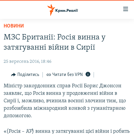
Доступність
посилання
Перейти
НОВИНИ
до
НОВИНИ
МЗС Британії: Росія винна у
основного
ВОДА.КРИМ
матеріалу
затягуванні війни в Сирії
ВІДЕО ТА ФОТО
Перейти
до
25 вересень 2016, 18:46
ПОЛІТИКА
основної
БЛОГИ
Поділитись
Читати без VPN
навігації
Перейти
ПОГЛЯД
Міністр закордонних справ Росії Борис Джонсон
до
заявляє, що Росія винна у продовженні війни в
ІНТЕРВ'Ю
пошуку
Сирії і, можливо, вчинила воєнні злочини тим, що
ВСЕ ЗА ДЕНЬ
розбомбила міжнародний конвой з гуманітарною
допомогою.
СПЕЦПРОЕКТИ
ЯК ОБІЙТИ БЛОКУВАННЯ
ДЕПОРТАЦІЯ
«(Росія –
КР
) винна у затягуванні цієї війни і робить