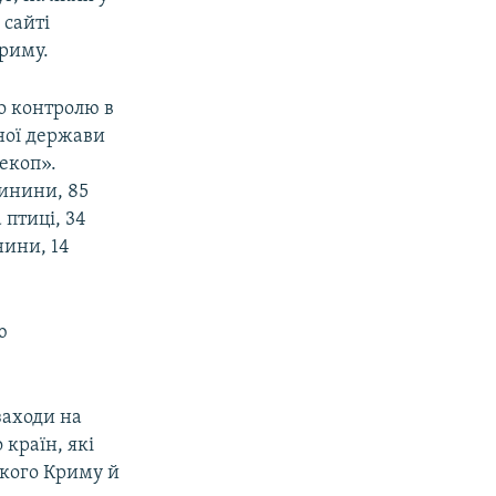
 сайті
Криму.
о контролю в
жної держави
екоп».
винини, 85
 птиці, 34
нини, 14
ю
заходи на
 країн, які
ького Криму й