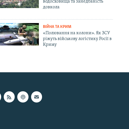
водосховища та занедбаність
довкола
ВІЙНА ТА КРИМ
«Полювання на колони». Як ЗСУ
ріжуть військову логістику Росії в
Криму