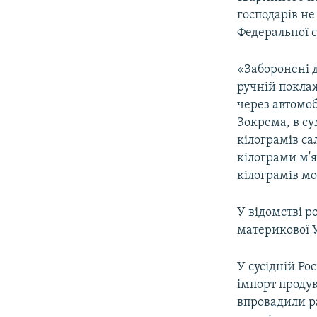
ВІДЕОУРОКИ «ELIFBE»
господарів не
СВІДЧЕННЯ ОКУПАЦІЇ
Федеральної с
УКРАЇНСЬКА ПРОБЛЕМА КРИМУ
«Заборонені д
ІНФОГРАФІКА
ручній поклаж
через автомо
Зокрема, в су
кілограмів са
кілограми м'я
кілограмів мо
У відомстві р
материкової 
У сусідній Р
імпорт продук
впровадили р