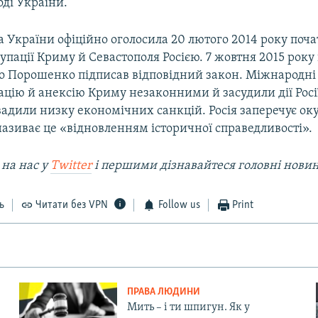
оді України.
 України офіційно оголосила 20 лютого 2014 року поч
упації Криму й Севастополя Росією. 7 жовтня 2015 рок
о Порошенко підписав відповідний закон. Міжнародні 
цію й анексію Криму незаконними й засудили дії Росі
вадили низку економічних санкцій. Росія заперечує ок
називає це «відновленням історичної справедливості».
 на наc у
Twitter
і першими дізнавайтеся головні нови
ь
Читати без VPN
Follow us
Print
ПРАВА ЛЮДИНИ
Мить – і ти шпигун. Як у