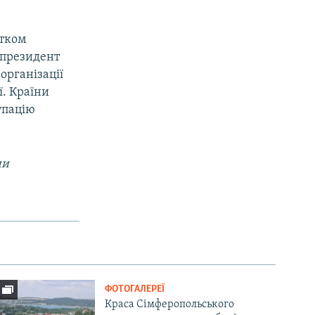
атком
у президент
організації
ї. Країни
упацію
ни
ФОТОГАЛЕРЕЇ
Краса Сімферопольського