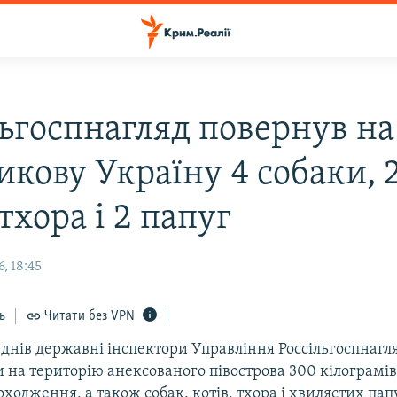
льгоспнагляд повернув на
икову Україну 4 собаки, 
 тхора і 2 папуг
, 18:45
ь
Читати без VPN
 днів державні інспектори Управління Россільгоспнагл
 на територію анексованого півострова 300 кілограмів
ходження, а також собак, котів, тхора і хвилястих папу