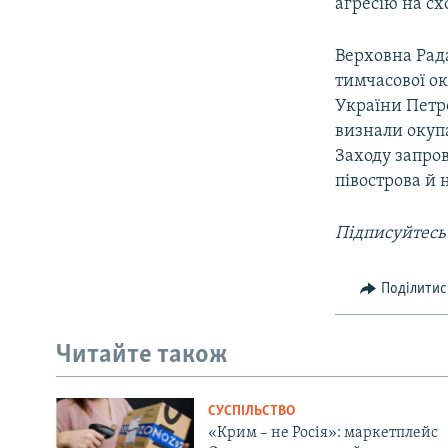
агресію на сх
Верховна Рада
тимчасової ок
України Петр
визнали окупа
Заходу запро
півострова й 
Підписуйтесь
Поділитис
Читайте також
СУСПІЛЬСТВО
«Крим – не Росія»: маркетплейс