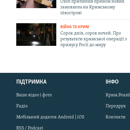
Ozon припинив прийом нових
замовлень на Кримському
півострові
ВІЙНА ТА КРИМ
Сорок днів, сорок ночей. Про
результати кримської операції з
примусу Росії до миру
Русский
Qırımtatar
ПІДТРИМКА
ІНФО
Ваше відео і фото
Крим.Реалії
ДОЛУЧАЙСЯ!
Радіо
Передрук
Мобільний додаток Android | iOS
Контакти
RSS / Podcast