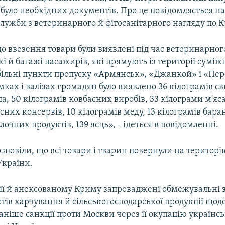
 було необхідних документів. Про це повідомляється на
лужби з ветеринарного й фітосанітарного нагляду по 
о ввезення товари були виявлені під час ветеринарног
і й багажі пасажирів, які прямують із території сумі
більні пункти пропуску «Армянськ», «Джанкой» і «Пер
мках і валізах громадян було виявлено 36 кілограмів с
ла, 50 кілограмів ковбасних виробів, 33 кілограми м'яса
сних консервів, 10 кілограмів меду, 13 кілограмів бара
лочних продуктів, 139 яєць», - ідеться в повідомленні.
озповіли, що всі товари і тварин повернули на територі
України.
осії й анексованому Криму запроваджені обмежувальні 
тів харчування й сільськогосподарської продукції щодо
аніше санкції проти Москви через її окупацію українс