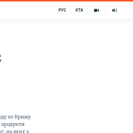
РУС
КТА
2
яду по Криму
 продуктів
г, на яких у