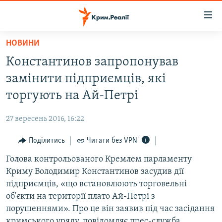
Доступність
посилання
Перейти
НОВИНИ
до
НОВИНИ
Константинов запропонував
основного
ВОДА.КРИМ
матеріалу
замінити підприємців, які
ВІДЕО ТА ФОТО
Перейти
торгують на Ай-Петрі
до
ПОЛІТИКА
основної
27 вересень 2016, 16:22
БЛОГИ
навігації
Перейти
Поділитись
Читати без VPN
ПОГЛЯД
до
Голова контрольованого Кремлем парламенту
ІНТЕРВ'Ю
пошуку
Криму Володимир Константинов засудив дії
ВСЕ ЗА ДЕНЬ
підприємців, «що встановлюють торговельні
СПЕЦПРОЕКТИ
об'єкти на території плато Ай-Петрі з
порушеннями». Про це він заявив під час засідання
ЯК ОБІЙТИ БЛОКУВАННЯ
ДЕПОРТАЦІЯ
кримського уряду, повідомляє прес-служба