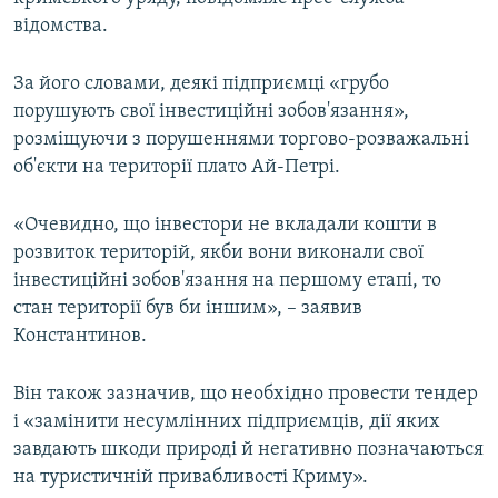
ВІДЕОУРОКИ «ELIFBE»
відомства.
Русский
СВІДЧЕННЯ ОКУПАЦІЇ
Qırımtatar
За його словами, деякі підприємці «грубо
УКРАЇНСЬКА ПРОБЛЕМА КРИМУ
порушують свої інвестиційні зобов'язання»,
розміщуючи з порушеннями торгово-розважальні
ДОЛУЧАЙСЯ!
ІНФОГРАФІКА
об'єкти на території плато Ай-Петрі.
«Очевидно, що інвестори не вкладали кошти в
Усі сайти RFE/RL
розвиток територій, якби вони виконали свої
інвестиційні зобов'язання на першому етапі, то
стан території був би іншим», – заявив
Константинов.
Він також зазначив, що необхідно провести тендер
і «замінити несумлінних підприємців, дії яких
завдають шкоди природі й негативно позначаються
на туристичній привабливості Криму».