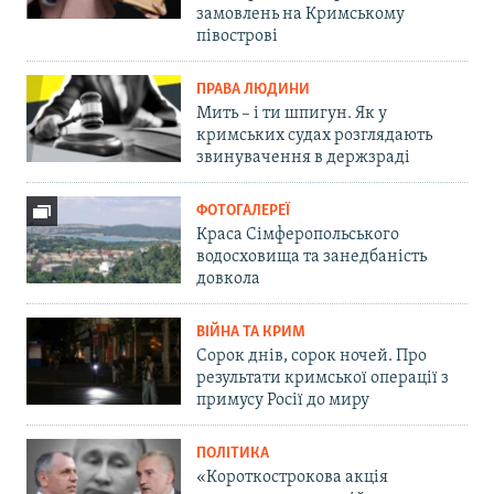
замовлень на Кримському
півострові
ПРАВА ЛЮДИНИ
Мить – і ти шпигун. Як у
кримських судах розглядають
звинувачення в держзраді
ФОТОГАЛЕРЕЇ
Краса Сімферопольського
водосховища та занедбаність
довкола
ВІЙНА ТА КРИМ
Сорок днів, сорок ночей. Про
результати кримської операції з
примусу Росії до миру
ПОЛІТИКА
«Короткострокова акція