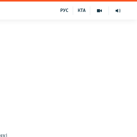
РУС
КТА
які