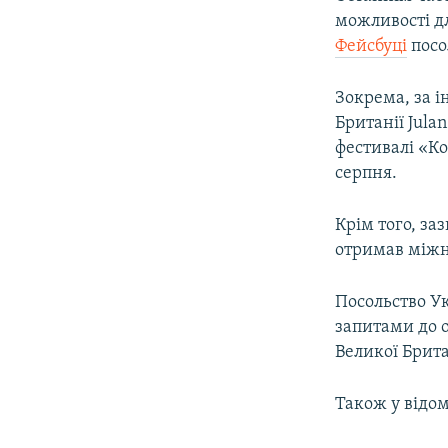
ВІДЕОУРОКИ «ELIFBE»
можливості дл
СВІДЧЕННЯ ОКУПАЦІЇ
Фейсбуці
посо
УКРАЇНСЬКА ПРОБЛЕМА КРИМУ
Зокрема, за і
ІНФОГРАФІКА
Британії Jula
фестивалі «К
серпня.
Крім того, з
отримав міжн
Посольство Ук
запитами до о
Великої Британ
Також у відом