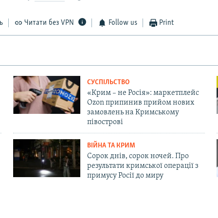
ь
Читати без VPN
Follow us
Print
СУСПІЛЬСТВО
«Крим – не Росія»: маркетплейс
Ozon припинив прийом нових
замовлень на Кримському
півострові
ВІЙНА ТА КРИМ
Сорок днів, сорок ночей. Про
результати кримської операції з
примусу Росії до миру