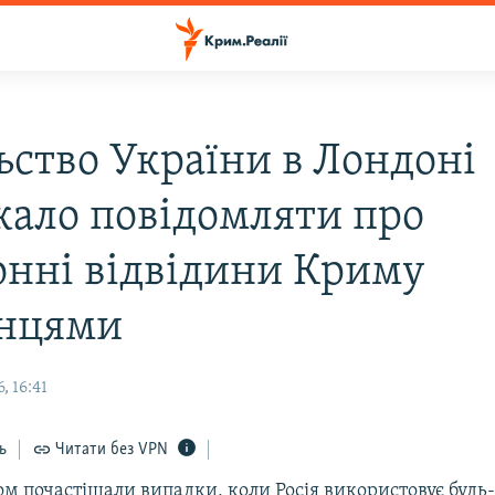
ьство України в Лондоні
кало повідомляти про
онні відвідини Криму
нцями
, 16:41
ь
Читати без VPN
м почастішали випадки, коли Росія використовує будь-