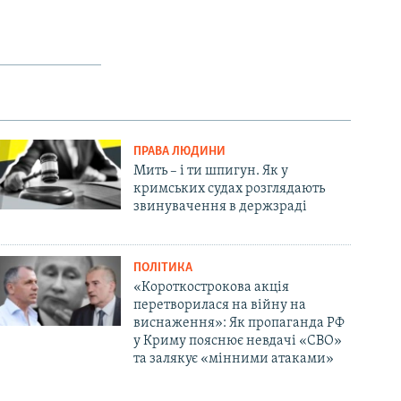
ПРАВА ЛЮДИНИ
Мить – і ти шпигун. Як у
кримських судах розглядають
звинувачення в держзраді
ПОЛІТИКА
«Короткострокова акція
перетворилася на війну на
виснаження»: Як пропаганда РФ
у Криму пояснює невдачі «СВО»
та залякує «мінними атаками»