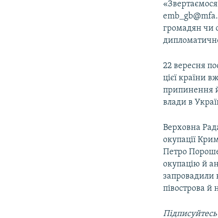
«Звертаємося 
emb_gb@mfa.go
громадян чи 
дипломатичної
22 вересня по
цієї країни в
припинення й
влади в Украї
Верховна Рада
окупації Крим
Петро Пороше
окупацію й ан
запровадили 
півострова й 
Підписуйтесь