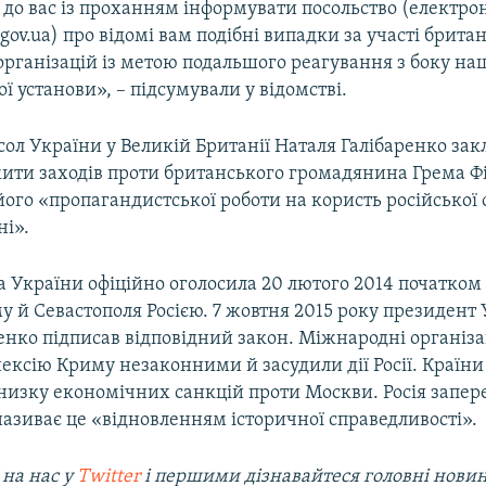
до вас із проханням інформувати посольство (електро
v.ua) про відомі вам подібні випадки за участі брита
організацій із метою подальшого реагування з боку на
 установи», – підсумували у відомстві.
сол України у Великій Британії Наталя Галібаренко за
жити заходів проти британського громадянина Грема Фі
ого «пропагандистської роботи на користь російської 
ні».
 України офіційно оголосила 20 лютого 2014 початком
у й Севастополя Росією. 7 жовтня 2015 року президент
нко підписав відповідний закон. Міжнародні організа
ексію Криму незаконними й засудили дії Росії. Країни
низку економічних санкцій проти Москви. Росія запер
називає це «відновленням історичної справедливості».
 на наc у
Twitter
і першими дізнавайтеся головні нови