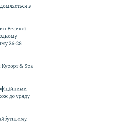
ідомляється в
нин Великої
ародному
иму 26-28
 Курорт & Spa
 офіційними
кож до уряду
майбутньому.