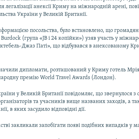
я легалізації анексії Криму на міжнародній арені, пов
льства України у Великій Британії.
нформацією посольства, було встановлено, що громадя
n Burdock (група «JB і 24 копійки») узяв участь у міжн
октебель-Джаз Паті», що відбувався в анексованому Кр
азначили дипломати, розташований у Криму готель Мрія
ародну премію World Travel Awards (Лондон).
раїни у Великій Британії повідомляє, що звернулося з
рганізаторів та учасників вище названих заходів, а та
ії, в яких засудило відповідні дії.
стві закликали запобігати появі подібних випадків у 