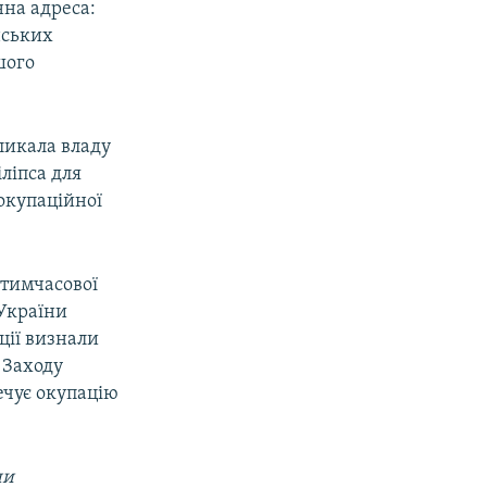
нна адреса:
нських
шого
кликала владу
ліпса для
окупаційної
 тимчасової
 України
ції визнали
 Заходу
ечує окупацію
ни