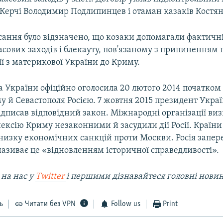
 Керчі Володимир Подлипинцев і отаман казаків Костян
сання було відзначено, що козаки допомагали фактичні
сових заходів і блекауту, пов'язаному з припиненням 
ї з материкової України до Криму.
 України офіційно оголосила 20 лютого 2014 початком
у й Севастополя Росією. 7 жовтня 2015 президент Укра
дписав відповідний закон. Міжнародні організації ви
ексію Криму незаконними й засудили дії Росії. Країни
низку економічних санкцій проти Москви. Росія запер
називає це «відновленням історичної справедливості».
 на наc у
Twitter
і першими дізнавайтеся головні нови
ь
Читати без VPN
Follow us
Print