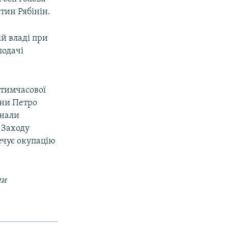
тин Рябінін.
й владі при
подачі
 тимчасової
їни Петро
знали
 Заходу
ечує окупацію
ни