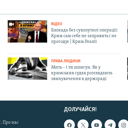
ВІДЕО
Блокада без сухопутної операції:
Крим сам себе не заправить і не
прогодує | Крим.Реалії
ПРАВА ЛЮДИНИ
Мить – і ти шпигун. Як у
кримських судах розглядають
звинувачення в держзраді
ДОЛУЧАЙСЯ!
. Про нас