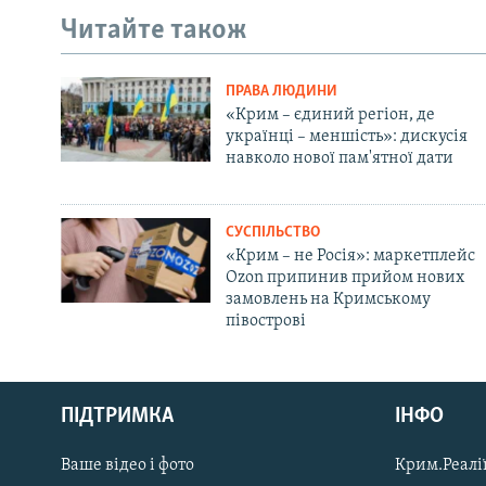
Читайте також
ПРАВА ЛЮДИНИ
«Крим – єдиний регіон, де
українці – меншість»: дискусія
навколо нової пам'ятної дати
СУСПІЛЬСТВО
«Крим – не Росія»: маркетплейс
Ozon припинив прийом нових
замовлень на Кримському
півострові
Русский
Qırımtatar
ПІДТРИМКА
ІНФО
Ваше відео і фото
Крим.Реалії
ДОЛУЧАЙСЯ!