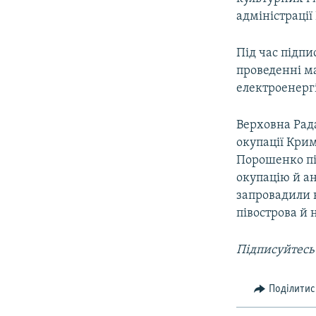
ВІДЕОУРОКИ «ELIFBE»
адміністрації
СВІДЧЕННЯ ОКУПАЦІЇ
Під час підпи
УКРАЇНСЬКА ПРОБЛЕМА КРИМУ
проведенні ма
ІНФОГРАФІКА
електроенергі
Верховна Рада
окупації Крим
Порошенко пі
окупацію й ан
запровадили 
півострова й 
Підписуйтесь
Поділитис