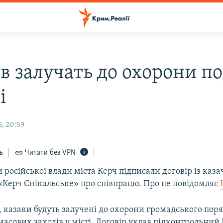
ів залучать до охорони п
і
, 20:59
ь
Читати без VPN
російської влади міста Керч підписали договір із каз
«Керч Єнікальське» про співпрацю. Про це повідомляє
казаки будуть залучені до охорони громадського поря
масових заходів у місті. Договір уклав підконтрольний Р