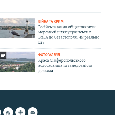
ВІЙНА ТА КРИМ
Російська влада обіцяє закрити
морський шлях українським
БпЛА до Севастополя. Чи реально
це?
ФОТОГАЛЕРЕЇ
Краса Сімферопольського
водосховища та занедбаність
довкола