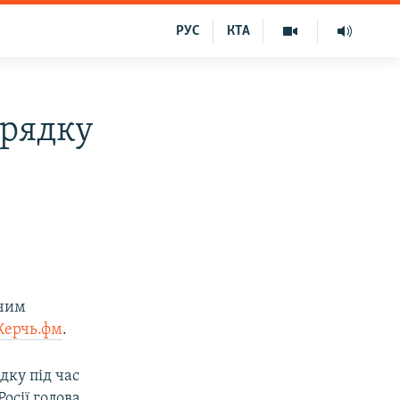
РУС
КТА
орядку
ачим
Керчь.фм
.
дку під час
осії голова