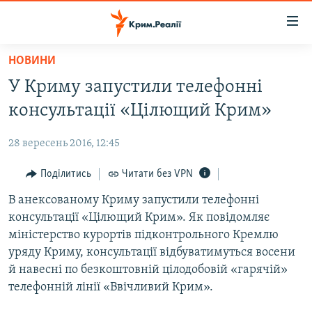
Доступність
посилання
Перейти
НОВИНИ
до
НОВИНИ
У Криму запустили телефонні
основного
ВОДА.КРИМ
матеріалу
консультації «Цілющий Крим»
ВІДЕО ТА ФОТО
Перейти
до
28 вересень 2016, 12:45
ПОЛІТИКА
основної
БЛОГИ
Поділитись
Читати без VPN
навігації
Перейти
ПОГЛЯД
В анексованому Криму запустили телефонні
до
консультації «Цілющий Крим». Як повідомляє
ІНТЕРВ'Ю
пошуку
міністерство курортів підконтрольного Кремлю
ВСЕ ЗА ДЕНЬ
уряду Криму, консультації відбуватимуться восени
й навесні по безкоштовній цілодобовій «гарячій»
СПЕЦПРОЕКТИ
телефонній лінії «Ввічливий Крим».
ЯК ОБІЙТИ БЛОКУВАННЯ
ДЕПОРТАЦІЯ