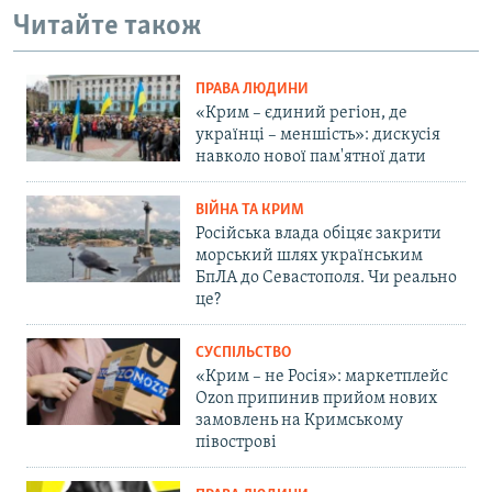
Читайте також
ПРАВА ЛЮДИНИ
«Крим – єдиний регіон, де
українці – меншість»: дискусія
навколо нової пам'ятної дати
ВІЙНА ТА КРИМ
Російська влада обіцяє закрити
морський шлях українським
БпЛА до Севастополя. Чи реально
це?
СУСПІЛЬСТВО
«Крим – не Росія»: маркетплейс
Ozon припинив прийом нових
замовлень на Кримському
півострові