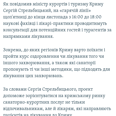
Як повідомив міністр курортів і туризму Криму
ВІДЕОУРОКИ «ELIFBE»
Русский
Сергій Стрельбицький, на «гарячій лінії»
СВІДЧЕННЯ ОКУПАЦІЇ
щоп'ятниці до кінця листопада з 16:00 до 18:00
Qırımtatar
наукові фахівці і лікарі-практики проводитимуть
УКРАЇНСЬКА ПРОБЛЕМА КРИМУ
консультації для потенційних гостей і турагентів за
ДОЛУЧАЙСЯ!
ІНФОГРАФІКА
напрямками лікування.
Зокрема, до яких регіонів Криму варто поїхати і
пройти курс оздоровлення чи лікування того чи
Усі сайти RFE/RL
іншого захворювання, а також які санаторії
пропонують ті чи інші методики, що підходять для
лікування цих захворювань.
За словами Сергія Стрельбицького, проект
допоможе зорієнтуватися на кримському ринку
санаторно-курортних послуг не тільки
відпочивальникам, але й лікарям, які направляють
пацієнтів на лікування до Криму.