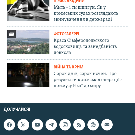
ПРАВА ЛЮДИНИ
Мить – і ти шпигун. Як у
кримських судах розглядають
звинувачення в держзраді
ФОТОГАЛЕРЕЇ
Краса Сімферопольського
водосховища та занедбаність
довкола
ВІЙНА ТА КРИМ
Сорок днів, сорок ночей. Про
результати кримської операції з
примусу Росії до миру
ДОЛУЧАЙСЯ!