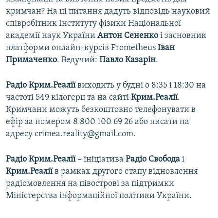
ВІДЕОУРОКИ «ELIFBE»
кримчан? На ці питання дадуть відповідь науковий
Русский
співробітник Інституту фізики Національної
СВІДЧЕННЯ ОКУПАЦІЇ
Qırımtatar
академії наук України
Антон Сененко
і засновник
УКРАЇНСЬКА ПРОБЛЕМА КРИМУ
платформи онлайн-курсів Prometheus
Іван
Примаченко
. Ведучий:
Павло Казарін
.
ДОЛУЧАЙСЯ!
ІНФОГРАФІКА
Радіо Крим.Реалії
виходить у будні о 8:35 і 18:30 на
частоті 549 кілогерц та на сайті
Крим.Реалії
.
Усі сайти RFE/RL
Кримчани можуть безкоштовно телефонувати в
ефір за номером 8 800 100 69 26 або писати на
адресу crimea.reality@gmail.com.
Радіо Крим.Реалії
– ініціатива
Радіо Свобода
і
Крим.Реалії
в рамках другого етапу відновлення
радіомовлення на півострові за підтримки
Міністерства інформаційної політики України.