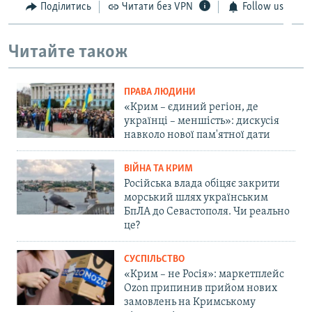
Поділитись
Читати без VPN
Follow us
Читайте також
ПРАВА ЛЮДИНИ
«Крим – єдиний регіон, де
українці – меншість»: дискусія
навколо нової пам'ятної дати
ВІЙНА ТА КРИМ
Російська влада обіцяє закрити
морський шлях українським
БпЛА до Севастополя. Чи реально
це?
СУСПІЛЬСТВО
«Крим – не Росія»: маркетплейс
Ozon припинив прийом нових
замовлень на Кримському