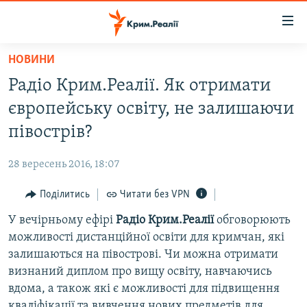
Доступність
посилання
Перейти
НОВИНИ
до
НОВИНИ
Радіо Крим.Реалії. Як отримати
основного
ВОДА.КРИМ
матеріалу
європейську освіту, не залишаючи
ВІДЕО ТА ФОТО
Перейти
півострів?
до
ПОЛІТИКА
основної
28 вересень 2016, 18:07
БЛОГИ
навігації
Перейти
Поділитись
Читати без VPN
ПОГЛЯД
до
У вечірньому ефірі
Радіо Крим.Реалії
обговорюють
ІНТЕРВ'Ю
пошуку
можливості дистанційної освіти для кримчан, які
ВСЕ ЗА ДЕНЬ
залишаються на півострові. Чи можна отримати
СПЕЦПРОЕКТИ
визнаний диплом про вищу освіту, навчаючись
вдома, а також які є можливості для підвищення
ЯК ОБІЙТИ БЛОКУВАННЯ
ДЕПОРТАЦІЯ
кваліфікації та вивчення нових предметів для