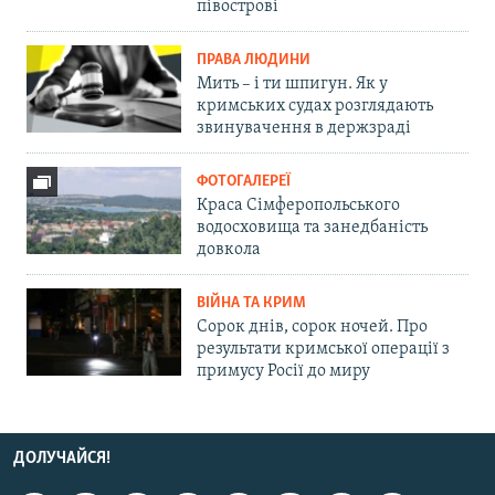
півострові
ПРАВА ЛЮДИНИ
Мить – і ти шпигун. Як у
кримських судах розглядають
звинувачення в держзраді
ФОТОГАЛЕРЕЇ
Краса Сімферопольського
водосховища та занедбаність
довкола
ВІЙНА ТА КРИМ
Сорок днів, сорок ночей. Про
результати кримської операції з
примусу Росії до миру
ДОЛУЧАЙСЯ!