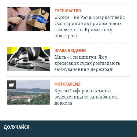
СУСПІЛЬСТВО
«Крим – не Росія»: маркетплейс
Ozon припинив прийом нових
замовлень на Кримському
півострові
ПРАВА ЛЮДИНИ
Мить – і ти шпигун. Як у
кримських судах розглядають
звинувачення в держзраді
ФОТОГАЛЕРЕЇ
Краса Сімферопольського
водосховища та занедбаність
довкола
ДОЛУЧАЙСЯ!