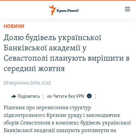
Доступність
посилання
Перейти
НОВИНИ
до
НОВИНИ
Долю будівель української
основного
ВОДА.КРИМ
матеріалу
Банківської академії у
ВІДЕО ТА ФОТО
Перейти
Севастополі планують вирішити в
до
ПОЛІТИКА
середині жовтня
основної
БЛОГИ
навігації
29 вересень 2016, 11:12
Перейти
ПОГЛЯД
до
Поділитись
Читати без VPN
ІНТЕРВ'Ю
пошуку
Рішення про перенесення структур
ВСЕ ЗА ДЕНЬ
підконтрольного Кремлю уряду і законодавчих
СПЕЦПРОЕКТИ
зборів Севастополя в комплекс будівель української
Банківської академії планують розглянути на
ЯК ОБІЙТИ БЛОКУВАННЯ
ДЕПОРТАЦІЯ