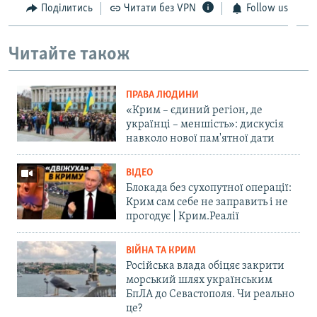
Поділитись
Читати без VPN
Follow us
Читайте також
ПРАВА ЛЮДИНИ
«Крим – єдиний регіон, де
українці – меншість»: дискусія
навколо нової пам'ятної дати
ВІДЕО
Блокада без сухопутної операції:
Крим сам себе не заправить і не
прогодує | Крим.Реалії
ВІЙНА ТА КРИМ
Російська влада обіцяє закрити
морський шлях українським
БпЛА до Севастополя. Чи реально
це?