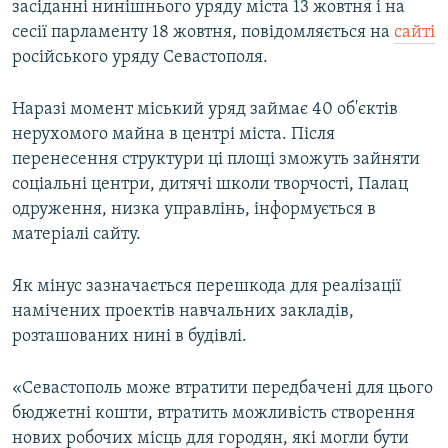
засіданні нинішнього уряду міста 13 жовтня і на
ВІДЕОУРОКИ «ELIFBE»
сесії парламенту 18 жовтня, повідомляється на
сайті
Русский
СВІДЧЕННЯ ОКУПАЦІЇ
російського уряду Севастополя.
Qırımtatar
УКРАЇНСЬКА ПРОБЛЕМА КРИМУ
Наразі момент міський уряд займає 40 об'єктів
ДОЛУЧАЙСЯ!
ІНФОГРАФІКА
нерухомого майна в центрі міста. Після
перенесення структури ці площі зможуть зайняти
соціальні центри, дитячі школи творчості, Палац
одруження, низка управлінь, інформується в
Усі сайти RFE/RL
матеріалі сайту.
Як мінус зазначається перешкода для реалізації
намічених проектів навчальних закладів,
розташованих нині в будівлі.
«Севастополь може втратити передбачені для цього
бюджетні кошти, втратить можливість створення
нових робочих місць для городян, які могли бути