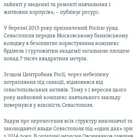
зайняті у зведенні та ремонті навчальних і
житлових корпусів», – публікує ресурс.
У березні 2015 року призначений Росією уряд
Севастополя передав Московському банківському
коледжу в безоплатне користування комплекс
будівель і гуртожитки академії загальною площею
понад 7 тисяч квадратних метрів.
Згодом Центробанк Росії, через небезпеку
потрапляння під санкції, відмовився від
севастопольських активів. Тому з 1 вересня цього
року майновий комплекс навчального закладу
повернувся у власність Севастополя.
Задум про перенесення всіх структур виконавчої та
законодавчої влади Севастополя під «один дах» зріє
з 2014 року. В середині вересня Овсянников озвучив