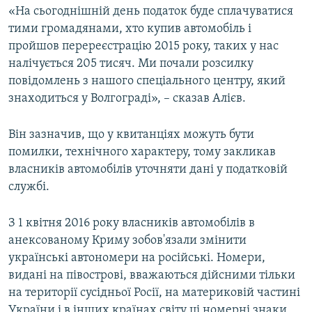
«На сьогоднішній день податок буде сплачуватися
ВІДЕОУРОКИ «ELIFBE»
Русский
тими громадянами, хто купив автомобіль і
СВІДЧЕННЯ ОКУПАЦІЇ
пройшов перереєстрацію 2015 року, таких у нас
Qırımtatar
налічується 205 тисяч. Ми почали розсилку
УКРАЇНСЬКА ПРОБЛЕМА КРИМУ
повідомлень з нашого спеціального центру, який
ДОЛУЧАЙСЯ!
ІНФОГРАФІКА
знаходиться у Волгограді», – сказав Алієв.
Він зазначив, що у квитанціях можуть бути
помилки, технічного характеру, тому закликав
Усі сайти RFE/RL
власників автомобілів уточняти дані у податковій
службі.
З 1 квітня 2016 року власників автомобілів в
анексованому Криму зобов'язали змінити
українські автономери на російські. Номери,
видані на півострові, вважаються дійсними тільки
на території сусідньої Росії, на материковій частині
України і в інших країнах світу ці номерні знаки