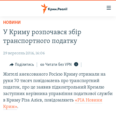
Доступність
посилання
Перейти
НОВИНИ
до
НОВИНИ
У Криму розпочався збір
основного
ВОДА.КРИМ
матеріалу
транспортного податку
ВІДЕО ТА ФОТО
Перейти
до
29 вересень 2016, 16:06
ПОЛІТИКА
основної
БЛОГИ
Поділитись
Читати без VPN
навігації
Перейти
ПОГЛЯД
Жителі анексованого Росією Криму отримали на
до
руки 70 тисяч повідомлень про транспортний
ІНТЕРВ'Ю
пошуку
податок, про це заявив підконтрольний Кремлю
ВСЕ ЗА ДЕНЬ
заступник керівника управління податкової служби
в Криму Різа Алієв, повідомляють
«РІА Новини
СПЕЦПРОЕКТИ
Крим»
.
ЯК ОБІЙТИ БЛОКУВАННЯ
ДЕПОРТАЦІЯ