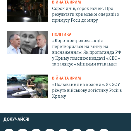
ВІЙНА ТА КРИМ
Сорок днів, сорок ночей. Про
результати кримської операції з
примусу Росії до миру
ПОЛІТИКА
«Короткострокова акція
перетворилася на війну на
виснаження»: Як пропаганда РФ
у Криму пояснює невдачі «СВО»
та залякує «мінними атаками»
ВІЙНА ТА КРИМ
«Полювання на колони». Як ЗСУ
ріжуть військову логістику Росії в
Криму
ДОЛУЧАЙСЯ!