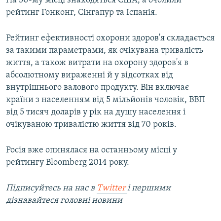
На 50-му місці знаходяться США, а очолили
ВІДЕОУРОКИ «ELIFBE»
рейтинг Гонконг, Сінгапур та Іспанія.
Русский
СВІДЧЕННЯ ОКУПАЦІЇ
Qırımtatar
Рейтинг ефективності охорони здоров'я складається
УКРАЇНСЬКА ПРОБЛЕМА КРИМУ
за такими параметрами, як очікувана тривалість
ДОЛУЧАЙСЯ!
життя, а також витрати на охорону здоров'я в
ІНФОГРАФІКА
абсолютному вираженні й у відсотках від
внутрішнього валового продукту. Він включає
країни з населенням від 5 мільйонів чоловік, ВВП
Усі сайти RFE/RL
від 5 тисяч доларів у рік на душу населення і
очікуваною тривалістю життя від 70 років.
Росія вже опинялася на останньому місці у
рейтингу Bloomberg 2014 року.
Підписуйтесь на наc в
Twitter
і першими
дізнавайтеся головні новини