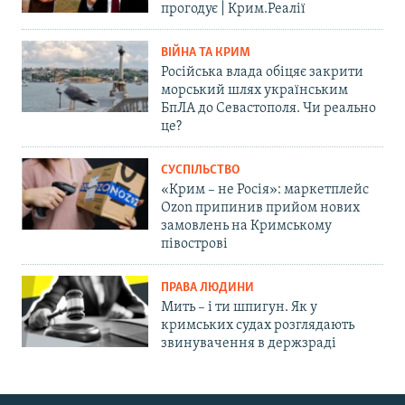
прогодує | Крим.Реалії
ВІЙНА ТА КРИМ
Російська влада обіцяє закрити
морський шлях українським
БпЛА до Севастополя. Чи реально
це?
СУСПІЛЬСТВО
«Крим – не Росія»: маркетплейс
Ozon припинив прийом нових
замовлень на Кримському
півострові
ПРАВА ЛЮДИНИ
Мить – і ти шпигун. Як у
кримських судах розглядають
звинувачення в держзраді