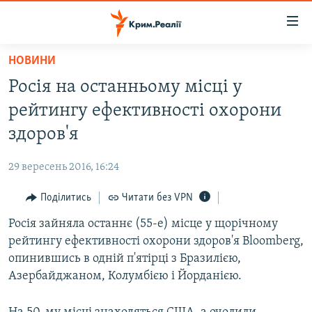
Доступність
посилання
Перейти
НОВИНИ
до
НОВИНИ
Росія на останньому місці у
основного
ВОДА.КРИМ
матеріалу
рейтингу ефективності охорони
ВІДЕО ТА ФОТО
Перейти
здоров'я
до
ПОЛІТИКА
основної
29 вересень 2016, 16:24
БЛОГИ
навігації
Перейти
Поділитись
Читати без VPN
ПОГЛЯД
до
Росія зайняла останнє (55-е) місце у щорічному
ІНТЕРВ'Ю
пошуку
рейтингу ефективності охорони здоров'я Bloomberg,
ВСЕ ЗА ДЕНЬ
опинившись в одній п'ятірці з Бразилією,
СПЕЦПРОЕКТИ
Азербайджаном, Колумбією і Йорданією.
ЯК ОБІЙТИ БЛОКУВАННЯ
ДЕПОРТАЦІЯ