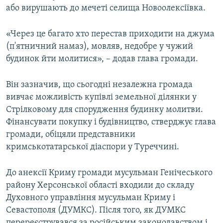
або вирушають до мечеті селища Новоолексіївка.
«Через це багато хто перестав приходити на джума
(п'ятничний намаз), мовляв, недобре у чужий
будинок йти молитися», – додав глава громади.
Він зазначив, що сьогодні незалежна громада
вивчає можливість купівлі земельної ділянки у
Стрілковому для спорудження будинку молитви.
Фінансувати покупку і будівництво, стверджує глава
громади, обіцяли представники
кримськотатарської діаспори у Туреччині.
До анексії Криму громади мусульман Генічеського
району Херсонської області входили до складу
Духовного управління мусульман Криму і
Севастополя (ДУМКС). Після того, як ДУМКС
перереєструвався за російським законодавством і