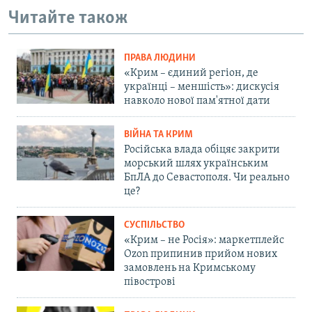
Читайте також
ПРАВА ЛЮДИНИ
«Крим – єдиний регіон, де
українці – меншість»: дискусія
навколо нової пам'ятної дати
ВІЙНА ТА КРИМ
Російська влада обіцяє закрити
морський шлях українським
БпЛА до Севастополя. Чи реально
це?
СУСПІЛЬСТВО
«Крим – не Росія»: маркетплейс
Ozon припинив прийом нових
замовлень на Кримському
півострові