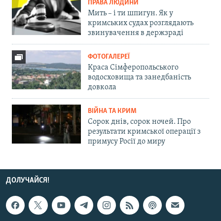
ПРАВА ЛЮДИНИ
Мить – і ти шпигун. Як у
кримських судах розглядають
звинувачення в держзраді
ФОТОГАЛЕРЕЇ
Краса Сімферопольського
водосховища та занедбаність
довкола
ВІЙНА ТА КРИМ
Сорок днів, сорок ночей. Про
результати кримської операції з
примусу Росії до миру
ДОЛУЧАЙСЯ!