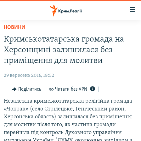
Доступність
посилання
Перейти
НОВИНИ
до
НОВИНИ
Кримськотатарська громада на
основного
ВОДА.КРИМ
матеріалу
Херсонщині залишилася без
ВІДЕО ТА ФОТО
Перейти
приміщення для молитви
до
ПОЛІТИКА
основної
29 вересень 2016, 18:52
БЛОГИ
навігації
Перейти
Поділитись
Читати без VPN
ПОГЛЯД
до
Незалежна кримськотатарська релігійна громада
ІНТЕРВ'Ю
пошуку
«Чокрак» (село Стрілецьке, Генічеський район,
ВСЕ ЗА ДЕНЬ
Херсонська область) залишилася без приміщення
СПЕЦПРОЕКТИ
для молитви після того, як частина громади
перейшла під контроль Духовного управління
ЯК ОБІЙТИ БЛОКУВАННЯ
ДЕПОРТАЦІЯ
мусульман України (ДУМУ, очолювана вихідцем з