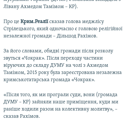
ВІДЕОУРОКИ «ELIFBE»
Лівану Ахмедом Тамімом – КР).
Русский
СВІДЧЕННЯ ОКУПАЦІЇ
Qırımtatar
Про це
Крим.Реалії
сказав голова меджлісу
УКРАЇНСЬКА ПРОБЛЕМА КРИМУ
Стрілецького, який одночасно є головою релігійної
незалежної громади – Дільшод Рахімов.
ДОЛУЧАЙСЯ!
ІНФОГРАФІКА
За його словами, обидві громади після розколу
звуться «Чокрак». Після переходу частини
Усі сайти RFE/RL
віруючих до складу ДУМУ на чолі з Ахмедом
Тамімом, 2015 року була зареєстрована незалежна
кримськотатарська громада «Чокрак».
«Після того, як ми програли суди, вони (громада
ДУМУ – КР) зайняли наше приміщення, куди ми
раніше ходили разом на колективну молитву», –
сказав Рахімов.