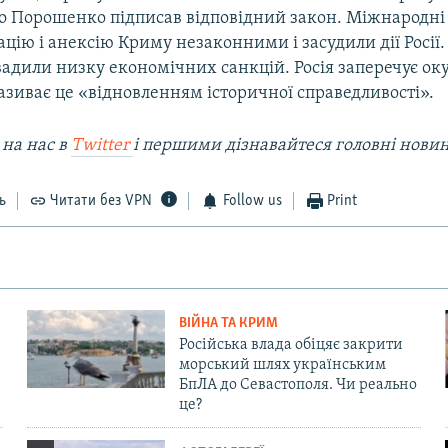
о Порошенко підписав відповідний закон. Міжнародні 
цію і анексію Криму незаконними і засудили дії Росії.
вадили низку економічних санкцій. Росія заперечує ок
називає це «відновленням історичної справедливості».
 на наc в
Twitter
і першими дізнавайтеся головні нови
ь
Читати без VPN
Follow us
Print
ВІЙНА ТА КРИМ
Російська влада обіцяє закрити
морський шлях українським
БпЛА до Севастополя. Чи реально
це?