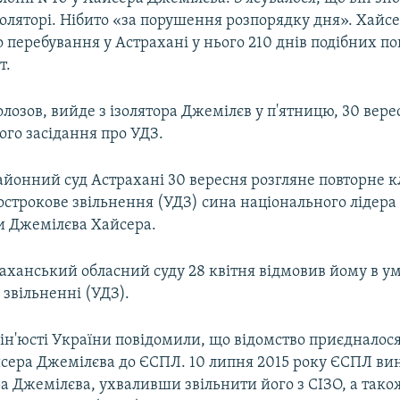
оляторі. Нібито «за порушення розпорядку дня». Хайсе
о перебування у Астрахані у нього 210 днів подібних по
т.
лозов, вийде з ізолятора Джемілєв у п'ятницю, 30 вере
ого засідання про УДЗ.
айонний суд Астрахані 30 вересня розгляне повторне 
острокове звільнення (УДЗ) сина національного лідер
и Джемілєва Хайсера.
раханський обласний суду 28 квітня відмовив йому в у
звільненні (УДЗ).
ін'юсті України повідомили, що відомство приєдналося
йсера Джемілєва до ЄСПЛ. 10 липня 2015 року ЄСПЛ вин
а Джемілєва, ухваливши звільнити його з СІЗО, а також