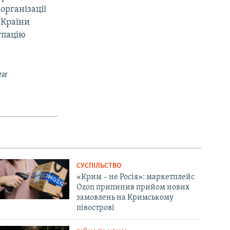
організації
 Країни
упацію
ни
СУСПІЛЬСТВО
«Крим – не Росія»: маркетплейс
Ozon припинив прийом нових
замовлень на Кримському
півострові