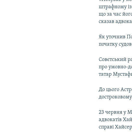
ВІДЕОУРОКИ «ELIFBE»
штрафному із
СВІДЧЕННЯ ОКУПАЦІЇ
що за час йог
сказав адвока
УКРАЇНСЬКА ПРОБЛЕМА КРИМУ
ІНФОГРАФІКА
Як уточнив По
початку судов
Совєтський р
про умовно-д
татар Мустаф
До цього Аст
достроковому 
23 червня у М
адвокатів Ха
справі Хайсер