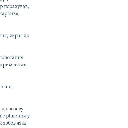
р порахував,
карань», –
сня, якраз до
клопотання
а кримських
мовно-
 до позову
іс рішення у
 зобов'язав