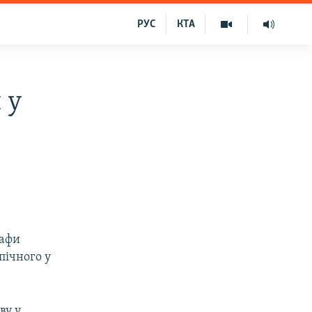
РУС
КТА
 у
тафи
пічного у
ву у