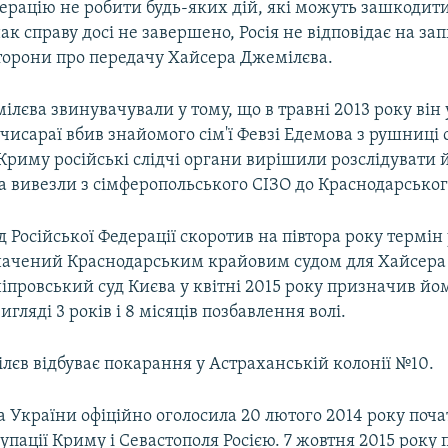
ерацію не робити будь-яких дій, які можуть зашкодит
ак справу досі не завершено, Росія не відповідає на за
сторони про передачу Хайсера Джемілєва.
лєва звинувачували у тому, що в травні 2013 року він у
чисараї вбив знайомого сім'ї Февзі Едемова з рушниці 
 Криму російські слідчі органи вирішили розслідувати 
а вивезли з сімферопольського СІЗО до Краснодарськог
 Російської Федерації скоротив на півтора року термін
значений Краснодарським крайовим судом для Хайсера
провський суд Києва у квітні 2015 року призначив йо
гляді 3 років і 8 місяців позбавлення волі.
єв відбуває покарання у Астраханській колонії №10.
 України офіційно оголосила 20 лютого 2014 року поч
упації Криму і Севастополя Росією. 7 жовтня 2015 року