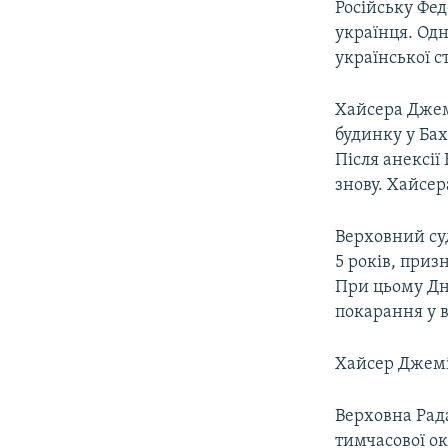
Російську Фед
українця. Одн
української 
Хайсера Джемі
будинку у Бах
Після анексії
знову. Хайсер
Верховний суд
5 років, при
При цьому Дні
покарання у ви
Хайсер Джеміл
Верховна Рада
тимчасової ок