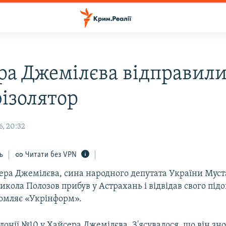
ра Джемілєва відправили
ізолятор
6, 20:32
ь
Читати без VPN
ера Джемілєва, сина народного депутата України Мус
кола Полозов прибув у Астрахань і відвідав свого підо
домляє «Укрінформ».
лонії №10 у Хайсера Джемілєва. З'ясувалося, що він зно