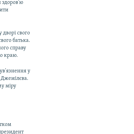
и здоров'ю
пити
 дворі свого
свого батька.
його справу
о краю.
 ув'язнення у
 Джемілєва.
му міру
атком
 президент