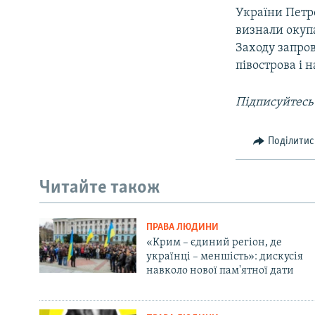
України Петр
визнали окупа
Заходу запро
півострова і 
Підписуйтесь
Поділитис
Читайте також
ПРАВА ЛЮДИНИ
«Крим – єдиний регіон, де
українці – меншість»: дискусія
навколо нової пам'ятної дати