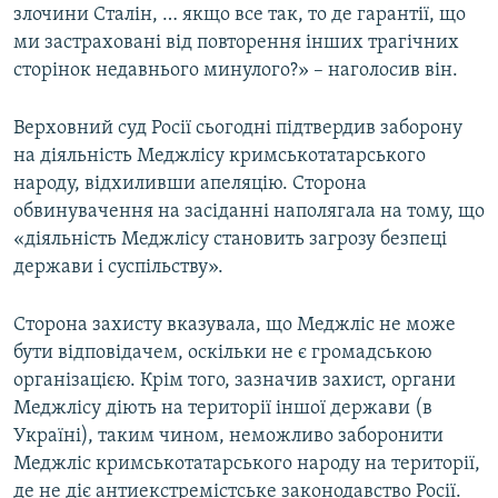
злочини Сталін, … якщо все так, то де гарантії, що
ми застраховані від повторення інших трагічних
сторінок недавнього минулого?» – наголосив він.
Верховний суд Росії сьогодні підтвердив заборону
на діяльність Меджлісу кримськотатарського
народу, відхиливши апеляцію. Сторона
обвинувачення на засіданні наполягала на тому, що
«діяльність Меджлісу становить загрозу безпеці
держави і суспільству».
Сторона захисту вказувала, що Меджліс не може
бути відповідачем, оскільки не є громадською
організацією. Крім того, зазначив захист, органи
Меджлісу діють на території іншої держави (в
Україні), таким чином, неможливо заборонити
Меджліс кримськотатарського народу на території,
де не діє антиекстремістське законодавство Росії.