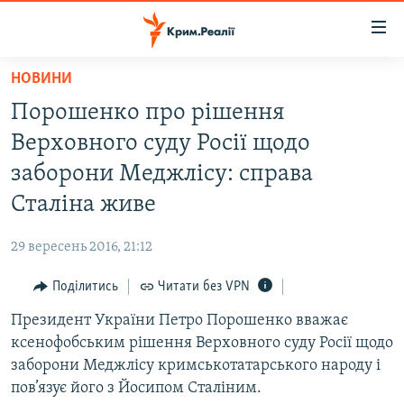
Доступність
посилання
Перейти
НОВИНИ
до
НОВИНИ
Порошенко про рішення
основного
ВОДА.КРИМ
матеріалу
Верховного суду Росії щодо
ВІДЕО ТА ФОТО
Перейти
заборони Меджлісу: справа
до
ПОЛІТИКА
Сталіна живе
основної
БЛОГИ
навігації
29 вересень 2016, 21:12
Перейти
ПОГЛЯД
до
Поділитись
Читати без VPN
ІНТЕРВ'Ю
пошуку
Президент України Петро Порошенко вважає
ВСЕ ЗА ДЕНЬ
ксенофобським рішення Верховного суду Росії щодо
СПЕЦПРОЕКТИ
заборони Меджлісу кримськотатарського народу і
пов’язує його з Йосипом Сталіним.
ЯК ОБІЙТИ БЛОКУВАННЯ
ДЕПОРТАЦІЯ