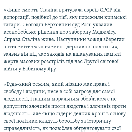
ВІДЕОУРОКИ «ELIFBE»
«Лише смерть Сталіна врятувала євреїв СРСР від
Русский
СВІДЧЕННЯ ОКУПАЦІЇ
депортації, подібної до тієї, яку пережили кримські
Qırımtatar
татари. Сьогодні Верховний суд Росії ухвалив
УКРАЇНСЬКА ПРОБЛЕМА КРИМУ
ксенофобське рішення про заборону Меджлісу.
ДОЛУЧАЙСЯ!
ІНФОГРАФІКА
Справа Сталіна живе. Наступники вождя зберегли
антисемітизм як елемент державної політики», –
заявив він під час заходів на вшанування пам’яті
жертв масових розстрілів під час Другої світової
Усі сайти RFE/RL
війни у Бабиному Яру.
«Будь-який режим, який нізащо має права і
свободу і людини, несе в собі загрозу для самої
людяності, і нашим моральним обов’язком є не
допустити злочинів проти людства і злочинів проти
людяності… але якщо лідери деяких країн в основу
своєї політики кладуть боротьбу за історичну
справедливість, як полюбляв обґрунтовувати свої