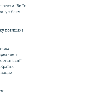
іотизм. Ви їх
агу з боку
у позицію і
атком
 президент
організації
 Країни
упацію
ни