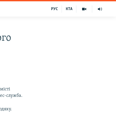
РУС
КТА
ого
місті
ес-служба.
одяку.