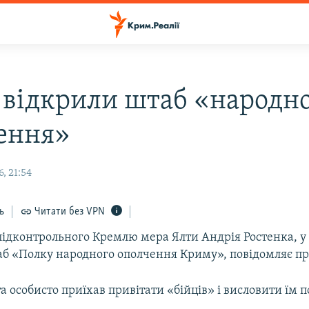
і відкрили штаб «народн
ення»
, 21:54
ь
Читати без VPN
підконтрольного Кремлю мера Ялти Андрія Ростенка, у 
аб «Полку народного ополчення Криму», повідомляє пр
а особисто приїхав привітати «бійців» і висловити їм п