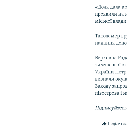
ВІДЕОУРОКИ «ELIFBE»
«Доля дала кр
СВІДЧЕННЯ ОКУПАЦІЇ
проявили на н
міської влади
УКРАЇНСЬКА ПРОБЛЕМА КРИМУ
ІНФОГРАФІКА
Також мер вр
надання допо
Верховна Рада
тимчасової ок
України Петр
визнали окупа
Заходу запро
півострова і 
Підписуйтесь
Поділитис