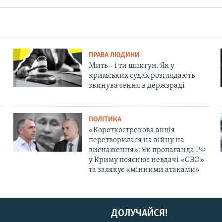
ПРАВА ЛЮДИНИ
Мить – і ти шпигун. Як у
кримських судах розглядають
звинувачення в держзраді
ПОЛІТИКА
«Короткострокова акція
перетворилася на війну на
виснаження»: Як пропаганда РФ
у Криму пояснює невдачі «СВО»
та залякує «мінними атаками»
ДОЛУЧАЙСЯ!