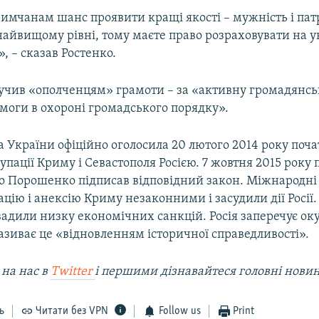
имчанам шанс проявити кращі якості – мужність і патр
айвищому рівні, тому маєте право розраховувати на ув
», – сказав Ростенко.
учив «ополченцям» грамоти – за «активну громадянськ
моги в охороні громадського порядку».
 України офіційно оголосила 20 лютого 2014 року поч
упації Криму і Севастополя Росією. 7 жовтня 2015 року
о Порошенко підписав відповідний закон. Міжнародні 
цію і анексію Криму незаконними і засудили дії Росії.
вадили низку економічних санкцій. Росія заперечує ок
називає це «відновленням історичної справедливості».
 на наc в
Twitter
і першими дізнавайтеся головні нови
ь
Читати без VPN
Follow us
Print