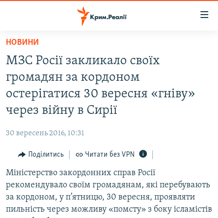
Доступність
посилання
Перейти
НОВИНИ
до
НОВИНИ
МЗС Росії закликало своїх
основного
ВОДА.КРИМ
матеріалу
громадян за кордоном
ВІДЕО ТА ФОТО
Перейти
остерігатися 30 вересня «гніву»
до
ПОЛІТИКА
через війну в Сирії
основної
БЛОГИ
навігації
30 вересень 2016, 10:31
Перейти
ПОГЛЯД
до
Поділитись
Читати без VPN
ІНТЕРВ'Ю
пошуку
Міністерство закордонних справ Росії
ВСЕ ЗА ДЕНЬ
рекомендувало своїм громадянам, які перебувають
СПЕЦПРОЕКТИ
за кордоном, у п’ятницю, 30 вересня, проявляти
пильність через можливу «помсту» з боку ісламістів
ЯК ОБІЙТИ БЛОКУВАННЯ
ДЕПОРТАЦІЯ