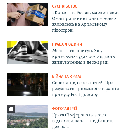
СУСПІЛЬСТВО
«Крим – не Росія»: маркетплейс
Ozon припинив прийом нових
замовлень на Кримському
півострові
ПРАВА ЛЮДИНИ
Мить – і ти шпигун. Як у
кримських судах розглядають
звинувачення в держзраді
ВІЙНА ТА КРИМ
Сорок днів, сорок ночей. Про
результати кримської операції з
примусу Росії до миру
ФОТОГАЛЕРЕЇ
Краса Сімферопольського
водосховища та занедбаність
довкола