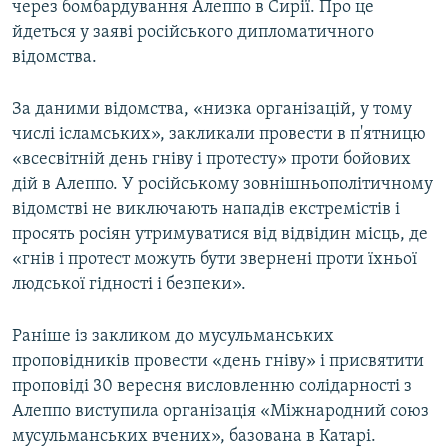
через бомбардування Алеппо в Сирії. Про це
ВІДЕОУРОКИ «ELIFBE»
йдеться у заяві російського дипломатичного
Русский
СВІДЧЕННЯ ОКУПАЦІЇ
відомства.
Qırımtatar
УКРАЇНСЬКА ПРОБЛЕМА КРИМУ
За даними відомства, «низка організацій, у тому
ДОЛУЧАЙСЯ!
ІНФОГРАФІКА
числі ісламських», закликали провести в п'ятницю
«всесвітній день гніву і протесту» проти бойових
дій в Алеппо. У російському зовнішньополітичному
відомстві не виключають нападів екстремістів і
Усі сайти RFE/RL
просять росіян утримуватися від відвідин місць, де
«гнів і протест можуть бути звернені проти їхньої
людської гідності і безпеки».
Раніше із закликом до мусульманських
проповідників провести «день гніву» і присвятити
проповіді 30 вересня висловленню солідарності з
Алеппо виступила організація «Міжнародний союз
мусульманських вчених», базована в Катарі.