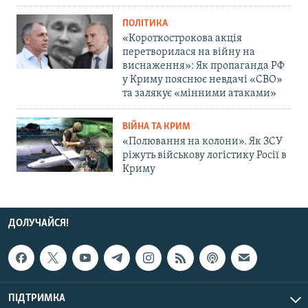
ПОЛІТИКА
«Короткострокова акція
перетворилася на війну на
виснаження»: Як пропаганда РФ
у Криму пояснює невдачі «СВО»
та залякує «мінними атаками»
ВІЙНА ТА КРИМ
«Полювання на колони». Як ЗСУ
ріжуть військову логістику Росії в
Криму
ДОЛУЧАЙСЯ!
ПІДТРИМКА