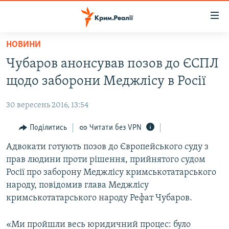
Доступність
посилання
Перейти
НОВИНИ
до
НОВИНИ
Чубаров анонсував позов до ЄСПЛ
основного
ВОДА.КРИМ
матеріалу
щодо заборони Меджлісу в Росії
ВІДЕО ТА ФОТО
Перейти
до
30 вересень 2016, 13:54
ПОЛІТИКА
основної
БЛОГИ
Поділитись
Читати без VPN
навігації
Перейти
ПОГЛЯД
Адвокати готують позов до Європейського суду з
до
прав людини проти рішення, прийнятого судом
ІНТЕРВ'Ю
пошуку
Росії про заборону Меджлісу кримськотатарського
ВСЕ ЗА ДЕНЬ
народу, повідомив глава Меджлісу
кримськотатарського народу Рефат Чубаров.
СПЕЦПРОЕКТИ
ЯК ОБІЙТИ БЛОКУВАННЯ
ДЕПОРТАЦІЯ
«Ми пройшли весь юридичний процес: було