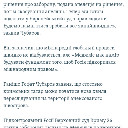
рішення про заборону, подана апеляція на рішення,
ВІДЕОУРОКИ «ELIFBE»
Русский
потім скасування апеляції. Тепер ми готові
СВІДЧЕННЯ ОКУПАЦІЇ
подавати у Європейський суд з прав людини.
Qırımtatar
Будемо намагатися зробити все якнайшвидше», –
УКРАЇНСЬКА ПРОБЛЕМА КРИМУ
заявив Чубаров.
ДОЛУЧАЙСЯ!
ІНФОГРАФІКА
Він зазначив, що міжнародні глобальні процеси
швидко не відбуваються, але «Меджліс має намір
будувати фундамент того, щоб Росія підкорилася
Усі сайти RFE/RL
міжнародним правом».
Раніше Рефат Чубаров заявив, що стосовно
кримських татар може початися нова хвиля
переслідування на території анексованого
півострова.
Підконтрольний Росії Верховний суд Криму 26
квітня заборонив діяльність Меджлісу на території