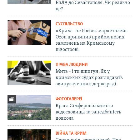
БпЛА до Севастополя. Чи реально
це?
СУСПІЛЬСТВО
«Крим – не Росія»: маркетплейс
Ozon припинив прийом нових
замовлень на Кримському
півострові
ПРАВА ЛЮДИНИ
Мить – і ти шпигун. Як у
кримських судах розглядають
звинувачення в держзраді
ФОТОГАЛЕРЕЇ
Краса Сімферопольського
водосховища та занедбаність
довкола
ВІЙНА ТА КРИМ