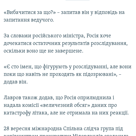
ВІДЕОУРОКИ «ELIFBE»
Русский
«Вибачитися за що?» – запитав він у відповідь на
СВІДЧЕННЯ ОКУПАЦІЇ
запитання ведучого.
Qırımtatar
УКРАЇНСЬКА ПРОБЛЕМА КРИМУ
За словами російського міністра, Росія хоче
ДОЛУЧАЙСЯ!
ІНФОГРАФІКА
дочекатися остаточних результатів розслідування,
оскільки воно ще не завершене.
Усі сайти RFE/RL
«Є сто імен, що фігурують у розслідуванні, але вони
поки що навіть не проходять як підозрювані», –
додав він.
Лавров також додав, що Росія оприлюднила і
надала комісії «величезний обсяг» даних про
катастрофу літака, але не отримала на них реакції.
28 вересня міжнародна Спільна слідча група під