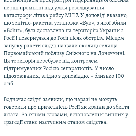
керівництвом прокуратури Нідерландів оголосила
перші проміжні підсумки розслідування
катастрофи літака рейсу MH17. У доповіді вказано,
що зенітно-ракетна установка «Бук», з якої збили
«Боїнг», була доставлена на територію України з
Росії і повернулася до Росії після обстрілу. Місцем
запуску ракети слідчі назвали околиці селища
Первомайський поблизу Сніжного на Донеччині.
Ця територія перебуває під контролем
підтримуваних Росією сепаратистів. У число
підозрюваних, згідно з доповіддю, – близько 100
осіб.
Водночас слідчі заявили, що наразі не можуть
говорити про причетність Росії як країни до збиття
літака. За їхніми словами, встановлення винних у
трагедії стане наступним етапом слідства.