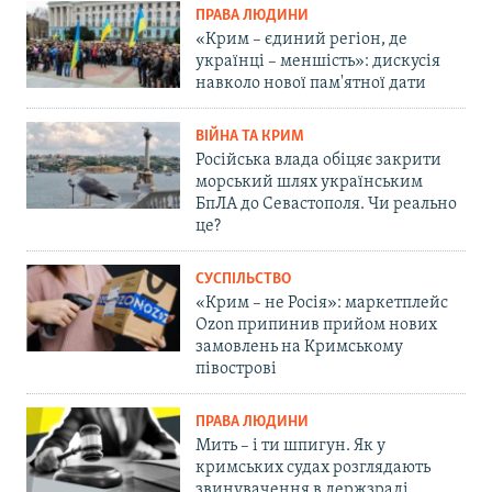
ПРАВА ЛЮДИНИ
«Крим – єдиний регіон, де
українці – меншість»: дискусія
навколо нової пам'ятної дати
ВІЙНА ТА КРИМ
Російська влада обіцяє закрити
морський шлях українським
БпЛА до Севастополя. Чи реально
це?
СУСПІЛЬСТВО
«Крим – не Росія»: маркетплейс
Ozon припинив прийом нових
замовлень на Кримському
півострові
ПРАВА ЛЮДИНИ
Мить – і ти шпигун. Як у
кримських судах розглядають
звинувачення в держзраді