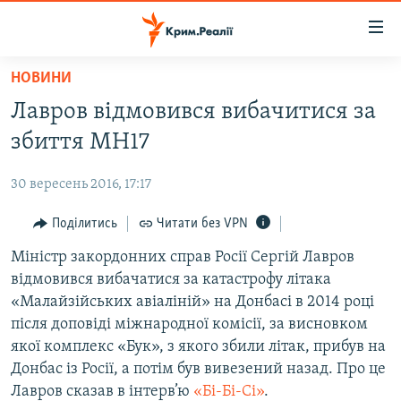
Доступність
посилання
Перейти
НОВИНИ
до
НОВИНИ
Лавров відмовився вибачитися за
основного
ВОДА.КРИМ
матеріалу
збиття MH17
ВІДЕО ТА ФОТО
Перейти
до
30 вересень 2016, 17:17
ПОЛІТИКА
основної
БЛОГИ
Поділитись
Читати без VPN
навігації
Перейти
ПОГЛЯД
Міністр закордонних справ Росії Сергій Лавров
до
відмовився вибачатися за катастрофу літака
ІНТЕРВ'Ю
пошуку
«Малайзійських авіаліній» на Донбасі в 2014 році
ВСЕ ЗА ДЕНЬ
після доповіді міжнародної комісії, за висновком
якої комплекс «Бук», з якого збили літак, прибув на
СПЕЦПРОЕКТИ
Донбас із Росії, а потім був вивезений назад. Про це
ЯК ОБІЙТИ БЛОКУВАННЯ
ДЕПОРТАЦІЯ
Лавров сказав в інтерв’ю
«Бі-Бі-Сі»
.