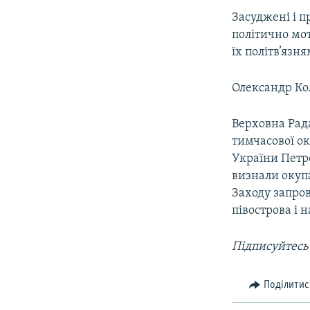
Засуджені і 
політично мо
їх політв’язня
Олександр Кол
Верховна Рада
тимчасової ок
України Петр
визнали окупа
Заходу запро
півострова і 
Підписуйтесь
Поділитис