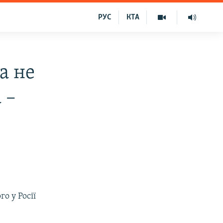
РУС
КТА
а не
 –
о у Росії