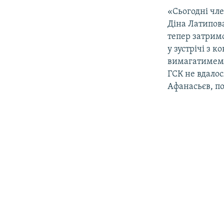
ВІДЕОУРОКИ «ELIFBE»
«Сьогодні чле
СВІДЧЕННЯ ОКУПАЦІЇ
Діна Латипов
тепер затрим
УКРАЇНСЬКА ПРОБЛЕМА КРИМУ
у зустрічі з 
ІНФОГРАФІКА
вимагатимемо
ГСК не вдалос
Афанасьєв, по