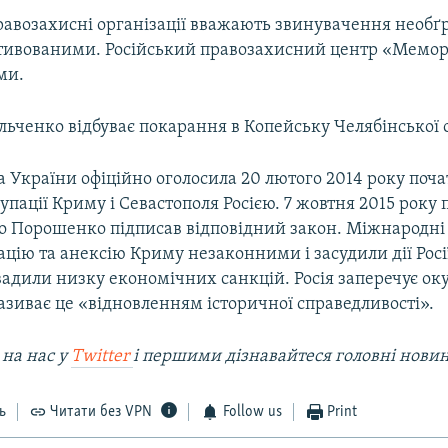
правозахисні організації вважають звинувачення необґ
тивованими. Російський правозахисний центр «Мемор
ми.
ьченко відбуває покарання в Копейську Челябінської о
 України офіційно оголосила 20 лютого 2014 року поч
упації Криму і Севастополя Росією. 7 жовтня 2015 року
о Порошенко підписав відповідний закон. Міжнародні 
цію та анексію Криму незаконними і засудили дії Росі
вадили низку економічних санкцій. Росія заперечує ок
називає це «відновленням історичної справедливості».
 на наc у
Twitter
і першими дізнавайтеся головні нови
ь
Читати без VPN
Follow us
Print