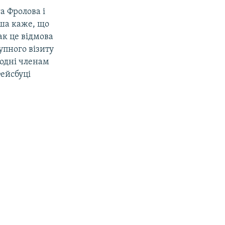
а Фролова і
аша каже, що
ак це відмова
упного візиту
годні членам
Фейсбуці