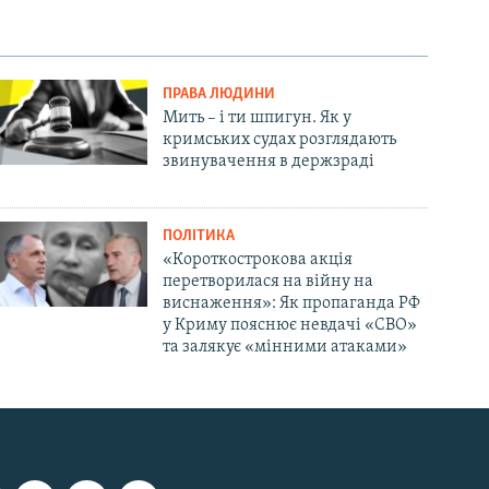
ПРАВА ЛЮДИНИ
Мить – і ти шпигун. Як у
кримських судах розглядають
звинувачення в держзраді
ПОЛІТИКА
«Короткострокова акція
перетворилася на війну на
виснаження»: Як пропаганда РФ
у Криму пояснює невдачі «СВО»
та залякує «мінними атаками»