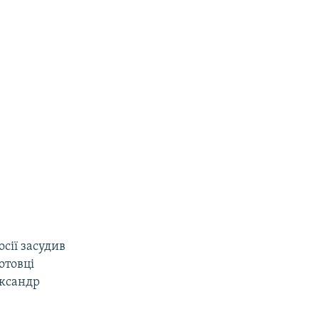
сії засудив
отовці
ександр