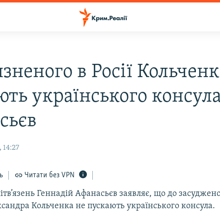
язненого в Росії Кольченк
ють українського консула
сьєв
 14:27
ь
Читати без VPN
тв’язень Геннадій Афанасьєв заявляє, що до засудженог
ксандра Кольченка не пускають українського консула.