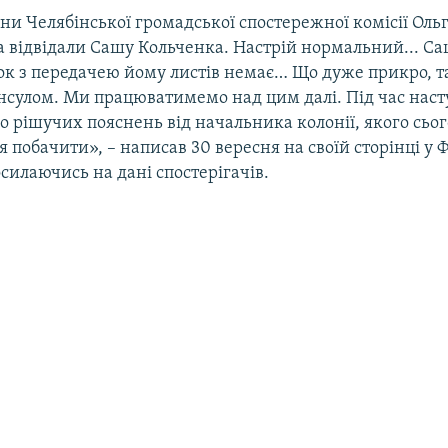
ни Челябінської громадської спостережної комісії Ольг
а відвідали Сашу Кольченка. Настрій нормальний... С
ок з передачею йому листів немає… Що дуже прикро, т
консулом. Ми працюватимемо над цим далі. Під час наст
 рішучих пояснень від начальника колонії, якого сьо
я побачити», – написав 30 вересня на своїй сторінці у 
силаючись на дані спостерігачів.