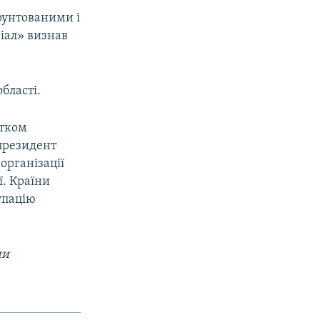
рунтованими і
іал» визнав
бласті.
атком
 президент
організації
ї. Країни
упацію
ни