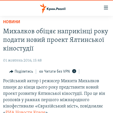
Доступність
посилання
Перейти
НОВИНИ
до
НОВИНИ
Михалков обіцяє наприкінці року
основного
ВОДА.КРИМ
матеріалу
подати новий проект Ялтинської
ВІДЕО ТА ФОТО
Перейти
кіностудії
до
ПОЛІТИКА
основної
01 жовтень 2016, 15:48
БЛОГИ
навігації
Перейти
Поділитись
Читати без VPN
ПОГЛЯД
до
Російський актор і режисер Микита Михалков
ІНТЕРВ'Ю
пошуку
планує до кінця цього року представити новий
ВСЕ ЗА ДЕНЬ
проект розвитку Ялтинської кіностудії. Про це він
СПЕЦПРОЕКТИ
розповів у рамках першого міжнародного
кінофестивалю «Євразійський міст», повідомляє
ЯК ОБІЙТИ БЛОКУВАННЯ
ДЕПОРТАЦІЯ
«
РИА Новости Крым
».