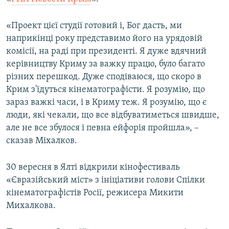
ВІДЕОУРОКИ «ELIFBE»
Русский
«Проект цієї студії готовий і, Бог дасть, ми
СВІДЧЕННЯ ОКУПАЦІЇ
Qırımtatar
наприкінці року представимо його на урядовій
УКРАЇНСЬКА ПРОБЛЕМА КРИМУ
комісії, на раді при президенті. Я дуже вдячний
керівництву Криму за важку працю, було багато
ДОЛУЧАЙСЯ!
ІНФОГРАФІКА
різних перешкод. Дуже сподіваюся, що скоро в
Крим з'їдуться кінематографісти. Я розумію, що
зараз важкі часи, і в Криму теж. Я розумію, що є
Усі сайти RFE/RL
люди, які чекали, що все відбуватиметься швидше,
але не все збулося і певна ейфорія пройшла», –
сказав Міхалков.
30 вересня в Ялті відкрили кінофестиваль
«Євразійський міст» з ініціативи голови Спілки
кінематографістів Росії, режисера Микити
Михалкова.