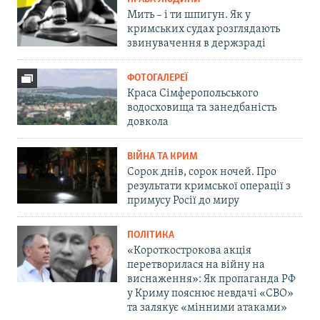
Мить – і ти шпигун. Як у
кримських судах розглядають
звинувачення в держзраді
ФОТОГАЛЕРЕЇ
Краса Сімферопольського
водосховища та занедбаність
довкола
ВІЙНА ТА КРИМ
Сорок днів, сорок ночей. Про
результати кримської операції з
примусу Росії до миру
ПОЛІТИКА
«Короткострокова акція
перетворилася на війну на
виснаження»: Як пропаганда РФ
у Криму пояснює невдачі «СВО»
та залякує «мінними атаками»