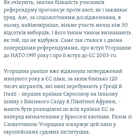
Як очікують, значна більшість учасників
референдуму проголосує проти квот, як і закликає
уряд. Але, за соціологічними дослідженнями, в
ньому, найімовірніше, візьме участь менш ніж 50
відсотків виборців, і його таким чином визнанають
як той, що не відбувся. Саме так сталося з двома
попередніми референдумами, про вступ Угорщини
до НАТО 1997 року і про її вступ до ЄС 2003-го.
Угорщина раніше вже відкинула затверджений
минулого року в ЄС план, за яким близько 120
тисяч мігрантів, які нині перебувають у Греції й
Італії – перших країнах Євросоюзу на їхньому
шляху з Близького Сходу й Північної Африки, –
мають бути розподілені по всіх країнах ЄС за
наперед визначеними у Брюсселі квотами. Разом зі
Словаччиною Угорщина оскаржує цей план у
європейських судових інституціях.