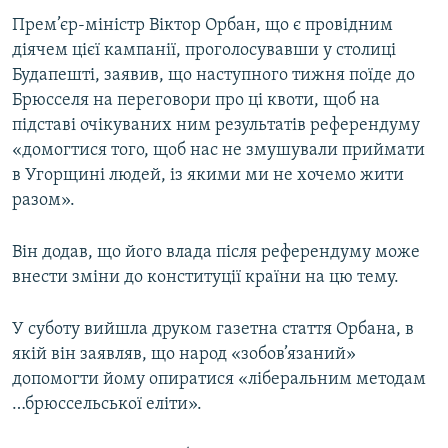
ВІДЕОУРОКИ «ELIFBE»
Прем’єр-міністр Віктор Орбан, що є провідним
Русский
діячем цієї кампанії, проголосувавши у столиці
СВІДЧЕННЯ ОКУПАЦІЇ
Qırımtatar
Будапешті, заявив, що наступного тижня поїде до
УКРАЇНСЬКА ПРОБЛЕМА КРИМУ
Брюсселя на переговори про ці квоти, щоб на
підставі очікуваних ним результатів референдуму
ДОЛУЧАЙСЯ!
ІНФОГРАФІКА
«домогтися того, щоб нас не змушували приймати
в Угорщині людей, із якими ми не хочемо жити
разом».
Усі сайти RFE/RL
Він додав, що його влада після референдуму може
внести зміни до конституції країни на цю тему.
У суботу вийшла друком газетна стаття Орбана, в
якій він заявляв, що народ «зобов’язаний»
допомогти йому опиратися «ліберальним методам
…брюссельської еліти».