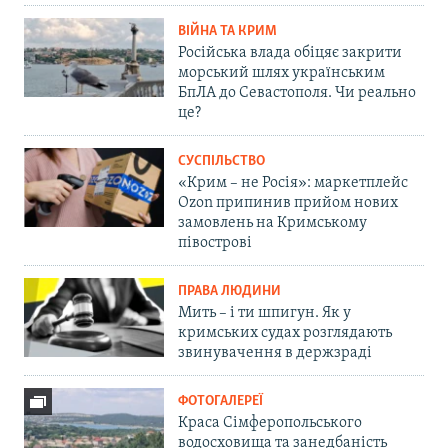
ВІЙНА ТА КРИМ
Російська влада обіцяє закрити
морський шлях українським
БпЛА до Севастополя. Чи реально
це?
СУСПІЛЬСТВО
«Крим – не Росія»: маркетплейс
Ozon припинив прийом нових
замовлень на Кримському
півострові
ПРАВА ЛЮДИНИ
Мить – і ти шпигун. Як у
кримських судах розглядають
звинувачення в держзраді
ФОТОГАЛЕРЕЇ
Краса Сімферопольського
водосховища та занедбаність