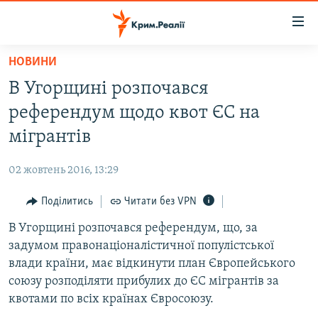
Доступність
посилання
Перейти
НОВИНИ
до
НОВИНИ
В Угорщині розпочався
основного
ВОДА.КРИМ
матеріалу
референдум щодо квот ЄС на
ВІДЕО ТА ФОТО
Перейти
мігрантів
до
ПОЛІТИКА
основної
02 жовтень 2016, 13:29
БЛОГИ
навігації
Перейти
Поділитись
Читати без VPN
ПОГЛЯД
до
В Угорщині розпочався референдум, що, за
ІНТЕРВ'Ю
пошуку
задумом правонаціоналістичної популістської
ВСЕ ЗА ДЕНЬ
влади країни, має відкинути план Європейського
СПЕЦПРОЕКТИ
союзу розподіляти прибулих до ЄС мігрантів за
квотами по всіх країнах Євросоюзу.
ЯК ОБІЙТИ БЛОКУВАННЯ
ДЕПОРТАЦІЯ