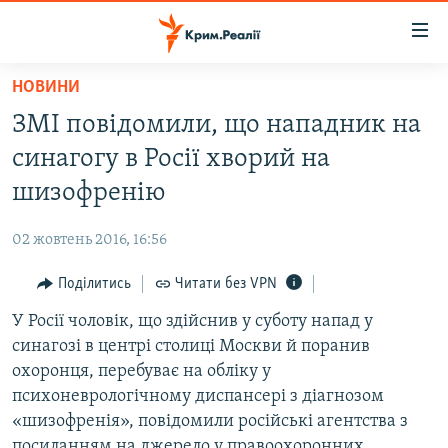
Доступність
посилання
Перейти
НОВИНИ
до
НОВИНИ
ЗМІ повідомили, що нападник на
основного
ВОДА.КРИМ
матеріалу
синагогу в Росії хворий на
ВІДЕО ТА ФОТО
Перейти
шизофренію
до
ПОЛІТИКА
основної
02 жовтень 2016, 16:56
БЛОГИ
навігації
Перейти
Поділитись
Читати без VPN
ПОГЛЯД
до
У Росії чоловік, що здійснив у суботу напад у
ІНТЕРВ'Ю
пошуку
синагозі в центрі столиці Москви й поранив
ВСЕ ЗА ДЕНЬ
охоронця, перебуває на обліку у
СПЕЦПРОЕКТИ
психоневрологічному диспансері з діагнозом
«шизофренія», повідомили російські агентства з
ЯК ОБІЙТИ БЛОКУВАННЯ
ДЕПОРТАЦІЯ
посиланням на джерело у правоохоронних