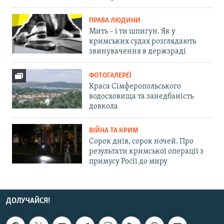
ПРАВА ЛЮДИНИ
Мить – і ти шпигун. Як у
кримських судах розглядають
звинувачення в держзраді
ФОТОГАЛЕРЕЇ
Краса Сімферопольського
водосховища та занедбаність
довкола
ВІЙНА ТА КРИМ
Сорок днів, сорок ночей. Про
результати кримської операції з
примусу Росії до миру
ДОЛУЧАЙСЯ!