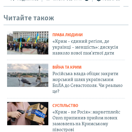
Читайте також
ПРАВА ЛЮДИНИ
«Крим – єдиний регіон, де
українці – меншість»: дискусія
навколо нової пам'ятної дати
ВІЙНА ТА КРИМ
Російська влада обіцяє закрити
морський шлях українським
БпЛА до Севастополя. Чи реально
це?
СУСПІЛЬСТВО
«Крим – не Росія»: маркетплейс
Ozon припинив прийом нових
замовлень на Кримському
півострові