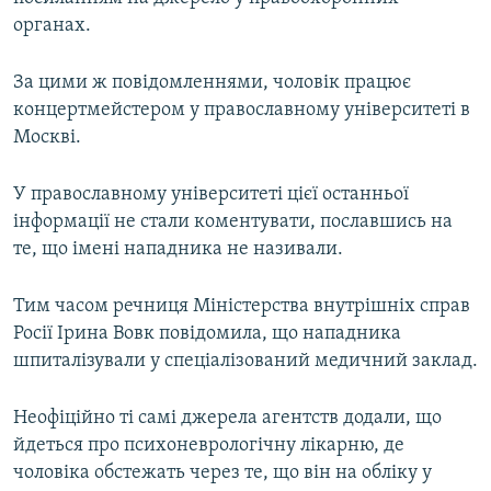
ВІДЕОУРОКИ «ELIFBE»
органах.
Русский
СВІДЧЕННЯ ОКУПАЦІЇ
Qırımtatar
За цими ж повідомленнями, чоловік працює
УКРАЇНСЬКА ПРОБЛЕМА КРИМУ
концертмейстером у православному університеті в
Москві.
ДОЛУЧАЙСЯ!
ІНФОГРАФІКА
У православному університеті цієї останньої
інформації не стали коментувати, пославшись на
Усі сайти RFE/RL
те, що імені нападника не називали.
Тим часом речниця Міністерства внутрішніх справ
Росії Ірина Вовк повідомила, що нападника
шпиталізували у спеціалізований медичний заклад.
Неофіційно ті самі джерела агентств додали, що
йдеться про психоневрологічну лікарню, де
чоловіка обстежать через те, що він на обліку у