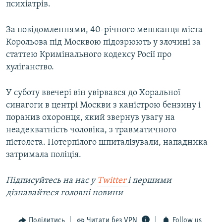
психіатрів.
За повідомленнями, 40-річного мешканця міста
Корольова під Москвою підозрюють у злочині за
статтею Кримінального кодексу Росії про
хуліганство.
У суботу ввечері він увірвався до Хоральної
синагоги в центрі Москви з каністрою бензину і
поранив охоронця, який звернув увагу на
неадекватність чоловіка, з травматичного
пістолета. Потерпілого шпиталізували, нападника
затримала поліція.
Підписуйтесь на наc у
Twitter
і першими
дізнавайтеся головні новини
Поділитись
Читати без VPN
Follow us