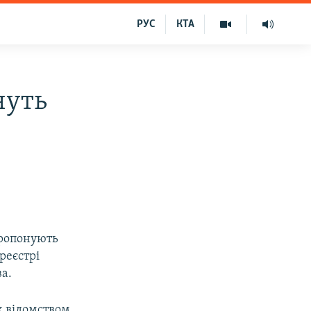
РУС
КТА
чуть
пропонують
реєстрі
а.
х відомством