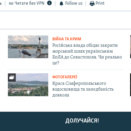
ь
Читати без VPN
Follow us
Print
ВІЙНА ТА КРИМ
Російська влада обіцяє закрити
морський шлях українським
БпЛА до Севастополя. Чи реально
це?
ФОТОГАЛЕРЕЇ
Краса Сімферопольського
водосховища та занедбаність
довкола
ДОЛУЧАЙСЯ!