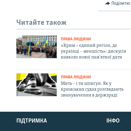
Поділитис
Читайте також
ПРАВА ЛЮДИНИ
«Крим – єдиний регіон, де
українці – меншість»: дискусія
навколо нової пам'ятної дати
ПРАВА ЛЮДИНИ
Мить – і ти шпигун. Як у
кримських судах розглядають
звинувачення в держзраді
Русский
Qırımtatar
ПІДТРИМКА
ІНФО