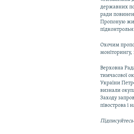
ВІДЕОУРОКИ «ELIFBE»
державних по
СВІДЧЕННЯ ОКУПАЦІЇ
ради повинен
Пропоную жит
УКРАЇНСЬКА ПРОБЛЕМА КРИМУ
підконтрольн
ІНФОГРАФІКА
Охочим пропо
моніторингу, 
Верховна Рада
тимчасової ок
України Петр
визнали окупа
Заходу запро
півострова і 
Підписуйтесь