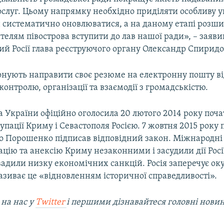
слуг. Цьому напрямку необхідно приділяти особливу у
 систематично оновлюватися, а на даному етапі розши
елям півострова вступити до лав нашої ради», – заяви
ий Росії глава реєструючого органу Олександр Спиридо
нують направити своє резюме на електронну пошту ві
контролю, організації та взаємодії з громадськістю.
 України офіційно оголосила 20 лютого 2014 року поч
упації Криму і Севастополя Росією. 7 жовтня 2015 року
о Порошенко підписав відповідний закон. Міжнародні 
цію та анексію Криму незаконними і засудили дії Росі
вадили низку економічних санкцій. Росія заперечує ок
називає це «відновленням історичної справедливості».
 на наc у
Twitter
і першими дізнавайтеся головні нови