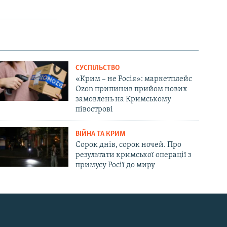
СУСПІЛЬСТВО
«Крим – не Росія»: маркетплейс
Ozon припинив прийом нових
замовлень на Кримському
півострові
ВІЙНА ТА КРИМ
Сорок днів, сорок ночей. Про
результати кримської операції з
примусу Росії до миру