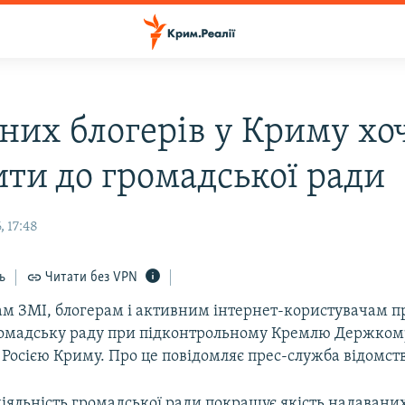
них блогерів у Криму хо
ити до громадської ради
 17:48
ь
Читати без VPN
м ЗМІ, блогерам і активним інтернет-користувачам 
ромадську раду при підконтрольному Кремлю Держком
Росією Криму. Про це повідомляє прес-служба відомств
іяльність громадської ради покращує якість надавани