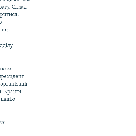
вагу. Склад
ритися.
в
нов.
дділу
атком
 президент
організації
ї. Країни
упацію
ни