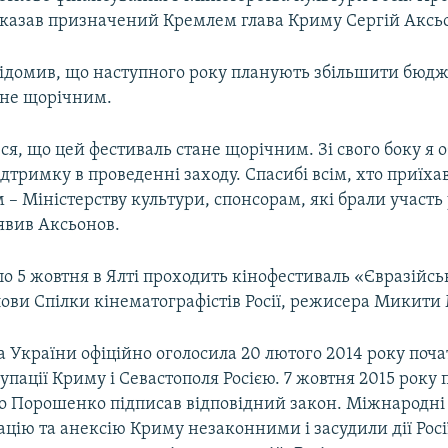
сказав призначений Кремлем глава Криму Сергій Аксь
відомив, що наступного року планують збільшити бюдже
ане щорічним.
я, що цей фестиваль стане щорічним. Зі свого боку я 
дтримку в проведенні заходу. Спасибі всім, хто приїхав
 – Міністерству культури, спонсорам, які брали участь
аявив Аксьонов.
по 5 жовтня в Ялті проходить кінофестиваль «Євразійсь
лови Спілки кінематографістів Росії, режисера Микити
 України офіційно оголосила 20 лютого 2014 року поч
упації Криму і Севастополя Росією. 7 жовтня 2015 року
о Порошенко підписав відповідний закон. Міжнародні 
цію та анексію Криму незаконними і засудили дії Росі