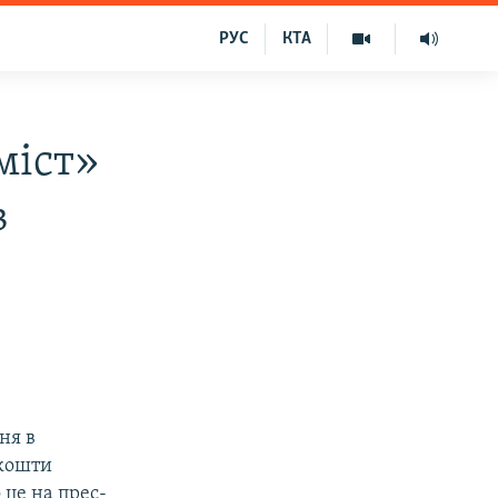
РУС
КТА
міст»
в
ня в
 кошти
 це на прес-