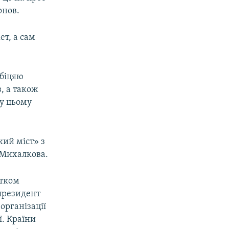
онов.
т, а сам
обіцяю
, а також
 у цьому
кий міст» з
 Михалкова.
атком
 президент
організації
ї. Країни