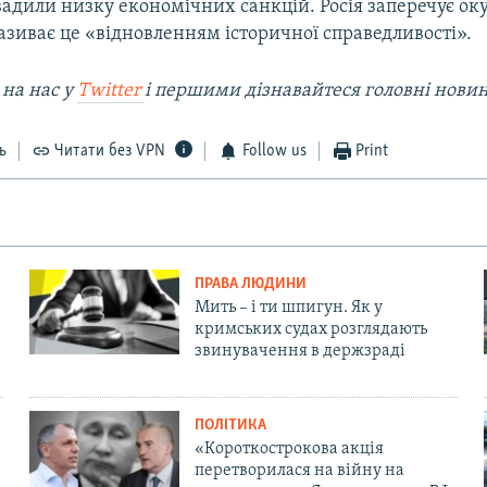
вадили низку економічних санкцій. Росія заперечує ок
називає це «відновленням історичної справедливості».
 на наc у
Twitter
і першими дізнавайтеся головні нови
ь
Читати без VPN
Follow us
Print
ПРАВА ЛЮДИНИ
Мить – і ти шпигун. Як у
кримських судах розглядають
звинувачення в держзраді
ПОЛІТИКА
«Короткострокова акція
перетворилася на війну на