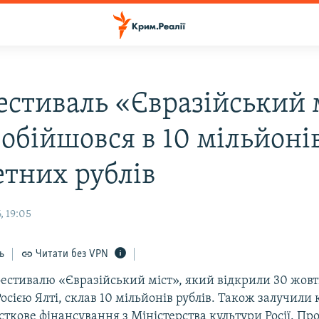
естиваль «Євразійський 
 обійшовся в 10 мільйоні
тних рублів
, 19:05
ь
Читати без VPN
естивалю «Євразійський міст», який відкрили 30 жовт
осією Ялті, склав 10 мільйонів рублів. Також залучили
асткове фінансування з Міністерства культури Росії. Про