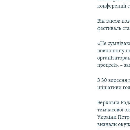
ВІДЕОУРОКИ «ELIFBE»
конференції 
СВІДЧЕННЯ ОКУПАЦІЇ
Він також по
УКРАЇНСЬКА ПРОБЛЕМА КРИМУ
фестиваль ст
ІНФОГРАФІКА
«Не сумніваюс
повноцінну пі
організаторам
процесі», – з
З 30 вересня 
ініціативи го
Верховна Рада
тимчасової ок
України Петр
визнали окупа