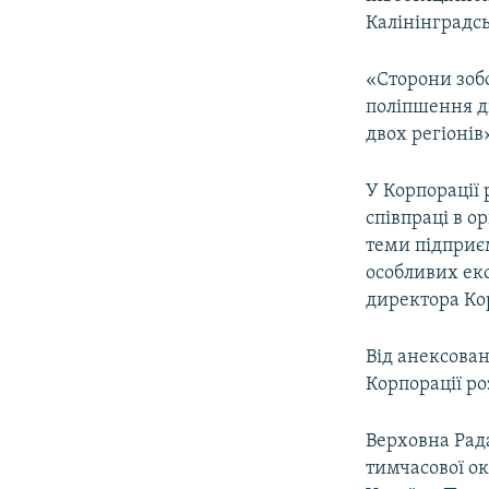
ВІДЕОУРОКИ «ELIFBE»
Калінінградсь
СВІДЧЕННЯ ОКУПАЦІЇ
«Сторони зобо
УКРАЇНСЬКА ПРОБЛЕМА КРИМУ
поліпшення ді
ІНФОГРАФІКА
двох регіонів
У Корпорації 
співпраці в о
теми підприє
особливих ек
директора Кор
Від анексова
Корпорації р
Верховна Рада
тимчасової ок