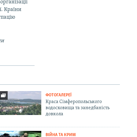
організації
ї. Країни
упацію
ни
ФОТОГАЛЕРЕЇ
Краса Сімферопольського
водосховища та занедбаність
довкола
ВІЙНА ТА КРИМ