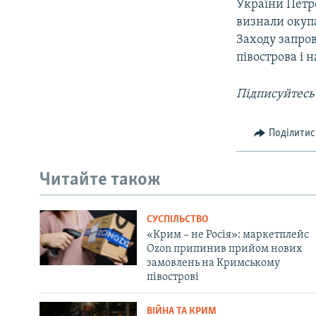
України Петр
визнали окупа
Заходу запро
півострова і 
Підписуйтесь
Поділитис
Читайте також
СУСПІЛЬСТВО
«Крим – не Росія»: маркетплейс
Ozon припинив прийом нових
замовлень на Кримському
півострові
ВІЙНА ТА КРИМ