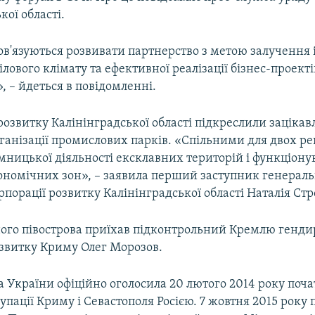
кої області.
в'язуються розвивати партнерство з метою залучення і
лового клімату та ефективної реалізації бізнес-проекті
», – йдеться в повідомленні.
розвитку Калінінградської області підкреслили зацікав
рганізації промислових парків. «Спільними для двох ре
мницької діяльності ексклавних територій і функціон
ономічних зон», – заявила перший заступник генерал
порації розвитку Калінінградської області Наталія Стр
ного півострова приїхав підконтрольний Кремлю генди
озвитку Криму Олег Морозов.
 України офіційно оголосила 20 лютого 2014 року поч
упації Криму і Севастополя Росією. 7 жовтня 2015 року