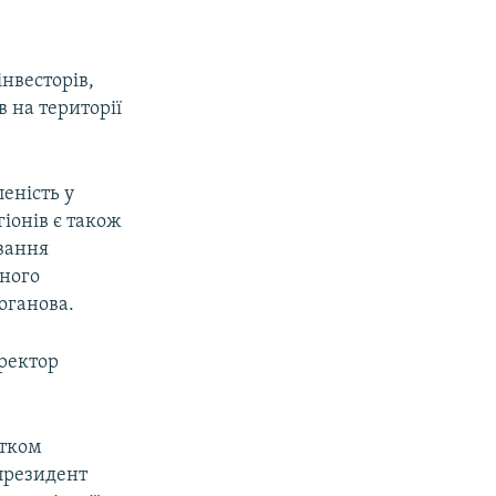
нвесторів,
в на території
леність у
гіонів є також
ування
ьного
оганова.
ректор
атком
 президент