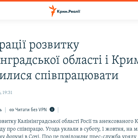
рації розвитку
нградської області і Кри
илися співпрацювати
 19:31
ь
Читати без VPN
звитку Калінінградської області Росії та анексованого
ду про співпрацю. Угода уклали в суботу, 1 жовтня, на
у форумі в Сочі. Про це повідомляє прес-служба уряду