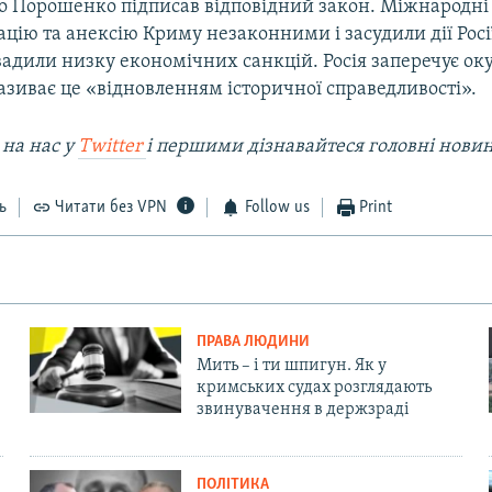
о Порошенко підписав відповідний закон. Міжнародні 
цію та анексію Криму незаконними і засудили дії Росі
вадили низку економічних санкцій. Росія заперечує ок
називає це «відновленням історичної справедливості».
 на наc у
Twitter
і першими дізнавайтеся головні нови
ь
Читати без VPN
Follow us
Print
ПРАВА ЛЮДИНИ
Мить – і ти шпигун. Як у
кримських судах розглядають
звинувачення в держзраді
ПОЛІТИКА