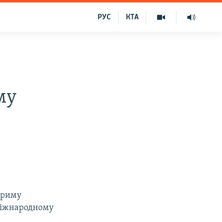
РУС
КТА
му
 Криму
 міжнародному