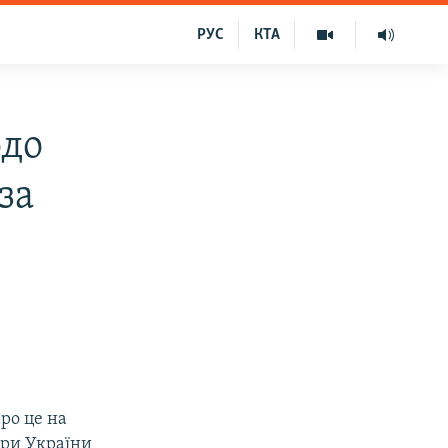
РУС
КТА
одо
за
ро це на
ури України