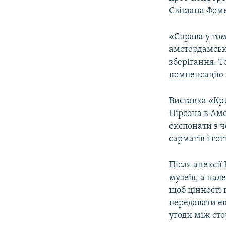
ВІДЕОУРОКИ «ELIFBE»
Світлана Фом
СВІДЧЕННЯ ОКУПАЦІЇ
«Справа у том
УКРАЇНСЬКА ПРОБЛЕМА КРИМУ
амстердамсько
ІНФОГРАФІКА
зберігання. Т
компенсацію з
Виставка «Кри
Пірсона в Амс
експонати з ч
сарматів і гот
Після анексії
музеїв, а нал
щоб цінності
передавати ек
угоди між ст