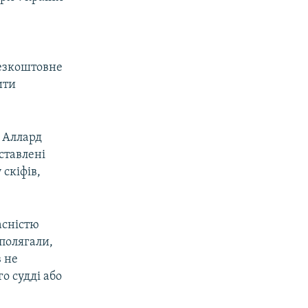
безкоштовне
ити
ї Аллард
ставлені
скіфів,
асністю
аполягали,
 не
о судді або