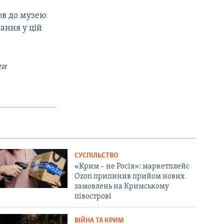
ов до музею
ання у цій
ни
СУСПІЛЬСТВО
«Крим – не Росія»: маркетплейс
Ozon припинив прийом нових
замовлень на Кримському
півострові
ВІЙНА ТА КРИМ