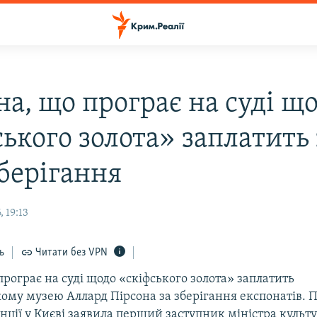
на, що програє на суді щ
ького золота» заплатить 
зберігання
 19:13
ь
Читати без VPN
програє на суді щодо «скіфського золота» заплатить
ому музею Аллард Пірсона за зберігання експонатів. П
нції у Києві заявила перший заступник міністра культ