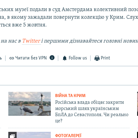
ьких музеї подали в суд Амстердама колективний поз
на, в якому зажадали повернути колекцію у Крим. Слух
еться вже 5 жовтня.
 на наc в
Twitter
і першими дізнавайтеся головні нови
ь
Читати без VPN
Follow us
Print
ВІЙНА ТА КРИМ
Російська влада обіцяє закрити
морський шлях українським
БпЛА до Севастополя. Чи реально
це?
ФОТОГАЛЕРЕЇ