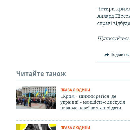
Чотири кримс
Аллард Пірсо
справі відбуд
Підписуйтесь
Поділитис
Читайте також
ПРАВА ЛЮДИНИ
«Крим – єдиний регіон, де
українці – меншість»: дискусія
навколо нової пам'ятної дати
ПРАВА ЛЮДИНИ