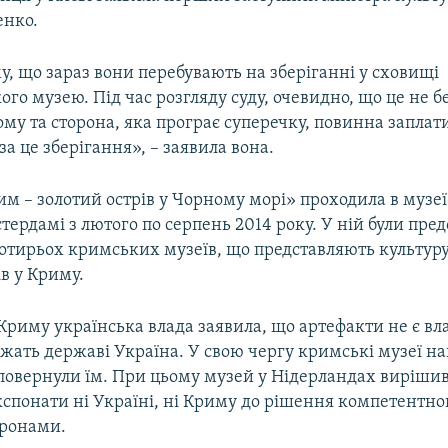
енко.
у, що зараз вони перебувають на зберіганні у сховищі
го музею. Під час розгляду суду, очевидно, що це не 
ому та сторона, яка програє суперечку, повинна заплат
а це зберігання», – заявила вона.
м – золотий острів у Чорному морі» проходила в музе
тердамі з лютого по серпень 2014 року. У ній були пред
отирьох кримських музеїв, що представляють культуру 
ів у Криму.
 Криму українська влада заявила, що артефакти не є вл
ежать державі Україна. У свою чергу кримські музеї н
 повернули їм. При цьому музей у Нідерландах вирішив
спонати ні Україні, ні Криму до рішення компетентног
оронами.