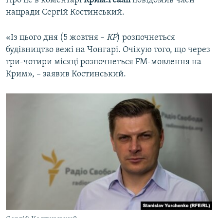
Про це в коментарі
Крим.Реалії
повідомив член
Qırımtatar
нацради Сергій Костинський.
УКРАЇНСЬКА ПРОБЛЕМА КРИМУ
ДОЛУЧАЙСЯ!
ІНФОГРАФІКА
«Із цього дня (5 жовтня –
КР
) розпочнеться
будівництво вежі на Чонгарі. Очікую того, що через
три-чотири місяці розпочнеться FM-мовлення на
Крим», – заявив Костинський.
Усі сайти RFE/RL