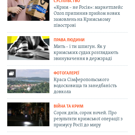
СУСПІЛЬСТВО
«Крим – не Росія»: маркетплейс
Ozon припинив прийом нових
замовлень на Кримському
півострові
ПРАВА ЛЮДИНИ
Мить – і ти шпигун. Як у
кримських судах розглядають
звинувачення в держзраді
ФОТОГАЛЕРЕЇ
Краса Сімферопольського
водосховища та занедбаність
довкола
ВІЙНА ТА КРИМ
Сорок днів, сорок ночей. Про
результати кримської операції з
примусу Росії до миру