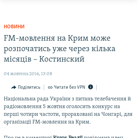
Доступність
посилання
НОВИНИ
Перейти
ВОДА.КРИМ
НОВИНИ
до
ВІДЕО ТА ФОТО
FM-мовлення на Крим може
основного
ПОЛІТИКА
матеріалу
розпочатись уже через кілька
Перейти
місяців – Костинский
БЛОГИ
до
ПОГЛЯД
основної
04 жовтень 2016, 13:08
навігації
ІНТЕРВ'Ю
Перейти
Поділитись
Читати без VPN
ВСЕ ЗА ДЕНЬ
до
Національна рада України з питань телебачення й
пошуку
СПЕЦПРОЕКТИ
радіомовлення 5 жовтня оголосить конкурс на
ЯК ОБІЙТИ БЛОКУВАННЯ
перші чотири частоти, прораховані на Чонгарі, для
ДЕПОРТАЦІЯ
організації FM-мовлення на Крим.
ВІДЕОУРОКИ «ELIFBE»
Русский
СВІДЧЕННЯ ОКУПАЦІЇ