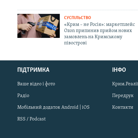
СУСПІЛЬСТВО
«Крим – не Росія»: маркетплейс
Ozon припинив прийом нових
замовлень на Кримському
півострові
Русский
Qırımtatar
ПІДТРИМКА
ІНФО
Ваше відео і фото
Крим.Реалії
ДОЛУЧАЙСЯ!
Радіо
Передрук
Мобільний додаток Android | iOS
Контакти
RSS / Podcast
Усі сайти RFE/RL