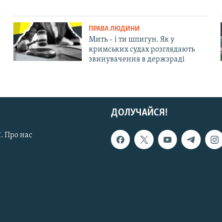
ПРАВА ЛЮДИНИ
Мить – і ти шпигун. Як у
кримських судах розглядають
звинувачення в держзраді
ДОЛУЧАЙСЯ!
. Про нас