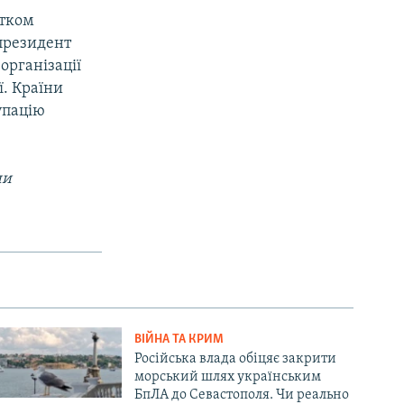
атком
 президент
організації
ї. Країни
упацію
ни
ВІЙНА ТА КРИМ
Російська влада обіцяє закрити
морський шлях українським
БпЛА до Севастополя. Чи реально