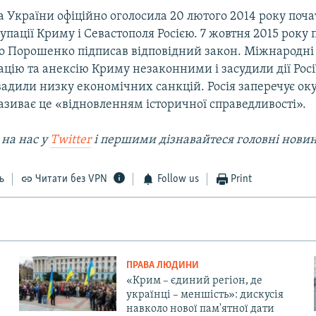
 України офіційно оголосила 20 лютого 2014 року поч
упації Криму і Севастополя Росією. 7 жовтня 2015 року
о Порошенко підписав відповідний закон. Міжнародні 
цію та анексію Криму незаконними і засудили дії Росі
вадили низку економічних санкцій. Росія заперечує ок
називає це «відновленням історичної справедливості».
 на наc у
Twitter
і першими дізнавайтеся головні нови
ь
Читати без VPN
Follow us
Print
ПРАВА ЛЮДИНИ
«Крим – єдиний регіон, де
українці – меншість»: дискусія
навколо нової пам'ятної дати