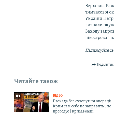
Верховна Рада
тимчасової ок
України Петр
визнали окупа
Заходу запро
півострова і 
Підписуйтесь
Поділитис
Читайте також
ВІДЕО
Блокада без сухопутної операції:
Крим сам себе не заправить і не
прогодує | Крим.Реалії