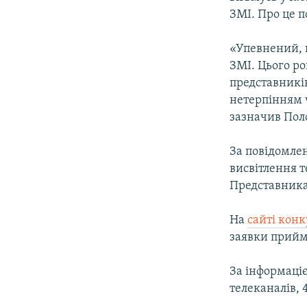
ВІДЕОУРОКИ «ELIFBE»
ЗМІ. Про це п
СВІДЧЕННЯ ОКУПАЦІЇ
«Упевнений, щ
УКРАЇНСЬКА ПРОБЛЕМА КРИМУ
ЗМІ. Цього ро
ІНФОГРАФІКА
представників
нетерпінням ч
зазначив Пол
За повідомлен
висвітлення 
Представника
На
сайті конк
заявки прийма
За інформаціє
телеканалів, 