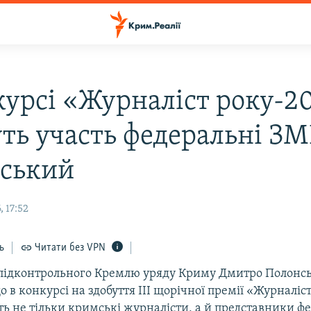
курсі «Журналіст року-2
ть участь федеральні ЗМ
ський
 17:52
ь
Читати без VPN
 підконтрольного Кремлю уряду Криму Дмитро Полонс
 в конкурсі на здобуття III щорічної премії «Журналіст
ть не тільки кримські журналісти, а й представники 