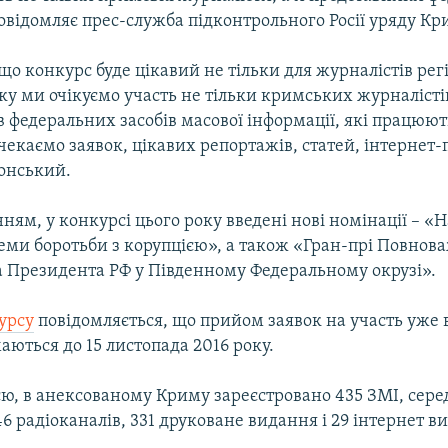
овідомляє прес-служба підконтрольного Росії уряду Кр
о конкурс буде цікавий не тільки для журналістів ре
ку ми очікуємо участь не тільки кримських журналістів
 федеральних засобів масової інформації, які працюют
екаємо заявок, цікавих репортажів, статей, інтернет-п
онський.
ням, у конкурсі цього року введені нові номінації – 
теми боротьби з корупцією», а також «Гран-прі Повнов
 Президента РФ у Південному Федеральному окрузі».
урсу
повідомляється, що прийом заявок на участь уже 
ються до 15 листопада 2016 року.
ю, в анексованому Криму зареєстровано 435 ЗМІ, сере
46 радіоканалів, 331 друковане видання і 29 інтернет в