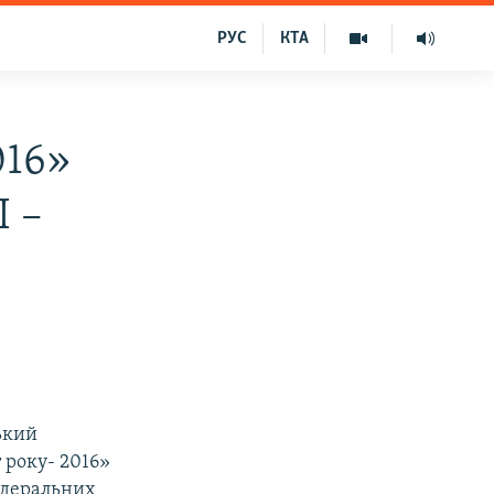
РУС
КТА
016»
І –
ький
 року- 2016»
федеральних