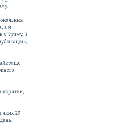
иму.
гіональних
, а й
ь в Криму. З
ублікацій», –
«Найкраще
ажного
відкритий,
д яких 29
идань.