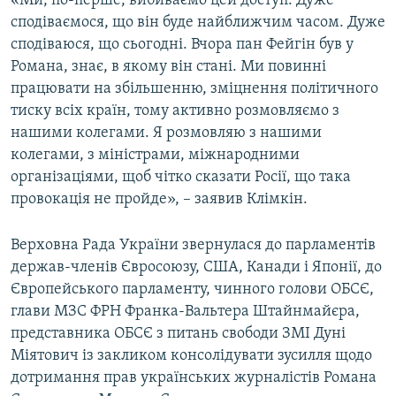
«Ми, по-перше, вибиваємо цей доступ. Дуже
ВІДЕОУРОКИ «ELIFBE»
сподіваємося, що він буде найближчим часом. Дуже
Русский
сподіваюся, що сьогодні. Вчора пан Фейгін був у
СВІДЧЕННЯ ОКУПАЦІЇ
Qırımtatar
Романа, знає, в якому він стані. Ми повинні
УКРАЇНСЬКА ПРОБЛЕМА КРИМУ
працювати на збільшенню, зміцнення політичного
тиску всіх країн, тому активно розмовляємо з
ДОЛУЧАЙСЯ!
ІНФОГРАФІКА
нашими колегами. Я розмовляю з нашими
колегами, з міністрами, міжнародними
організаціями, щоб чітко сказати Росії, що така
Усі сайти RFE/RL
провокація не пройде», – заявив Клімкін.
Верховна Рада України звернулася до парламентів
держав-членів Євросоюзу, США, Канади і Японії, до
Європейського парламенту, чинного голови ОБСЄ,
глави МЗС ФРН Франка-Вальтера Штайнмайєра,
представника ОБСЄ з питань свободи ЗМІ Дуні
Міятович із закликом консолідувати зусилля щодо
дотримання прав українських журналістів Романа