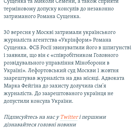
Сущенка та Миколи Семени, а також сприяти
терміновому допуску консулів до незаконно
затриманого Романа Сущенка.
30 вересня у Москві затримали українського
журналіста агентства «Укрінформ» Романа
Сущенка. ФСБ Росії звинуватили його в шпигунстві
і заявили, що він є «співробітником Головного
розвідувального управління Міноборони в
Україні». Лефортовський суд Москви 1 жовтня
заарештував журналіста на два місяці. Адвоката
Марка Фейгіна до захисту долучила сім'я
журналіста. До заарештованого українця не
допустили консула України.
Підписуйтесь на наc у
Twitter
і першими
дізнавайтеся головні новини