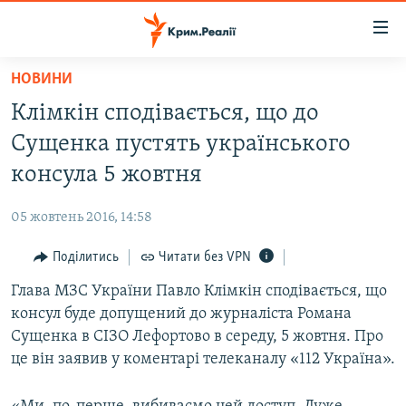
Доступність
посилання
Перейти
НОВИНИ
до
НОВИНИ
Клімкін сподівається, що до
основного
ВОДА.КРИМ
матеріалу
Сущенка пустять українського
ВІДЕО ТА ФОТО
Перейти
консула 5 жовтня
до
ПОЛІТИКА
основної
05 жовтень 2016, 14:58
БЛОГИ
навігації
Перейти
Поділитись
Читати без VPN
ПОГЛЯД
до
Глава МЗС України Павло Клімкін сподівається, що
ІНТЕРВ'Ю
пошуку
консул буде допущений до журналіста Романа
ВСЕ ЗА ДЕНЬ
Сущенка в СІЗО Лефортово в середу, 5 жовтня. Про
СПЕЦПРОЕКТИ
це він заявив у коментарі телеканалу «112 Україна».
ЯК ОБІЙТИ БЛОКУВАННЯ
ДЕПОРТАЦІЯ