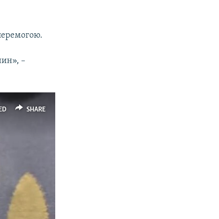
перемогою.
ин», –
ED
SHARE