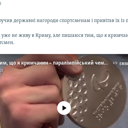
й
учив державні нагороди спортсменам і привітав їх із 
с уже не живу в Криму, але пишаюся тим, що я кримчан
тсмен.
Пишаюся тим, що я кримчанин – паралімпійський чемпіон із Керчі
EMB
ії
No media source currently available