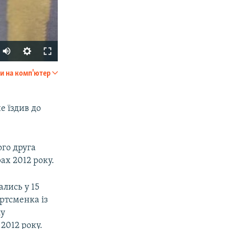
и на комп'ютер
SHARE
е їздив до
ого друга
ах 2012 року.
px
width
ались у 15
ортсменка із
лу
2012 року.