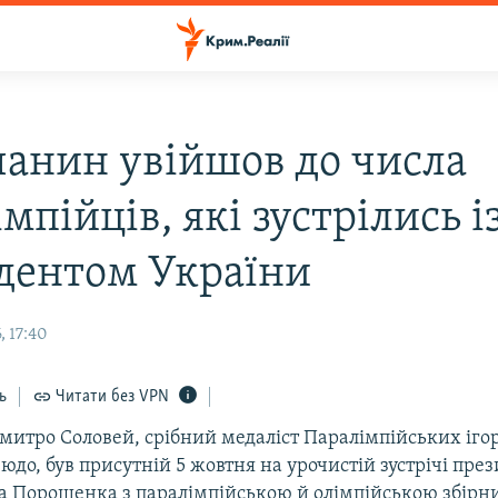
анин увійшов до числа
мпійців, які зустрілись і
дентом України
, 17:40
ь
Читати без VPN
итро Соловей, срібний медаліст Паралімпійських ігор 
юдо, був присутній 5 жовтня на урочистій зустрічі пре
а Порошенка з паралімпійською й олімпійською збірн