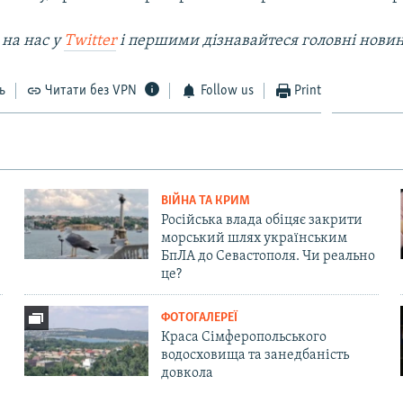
 на наc у
Twitter
і першими дізнавайтеся головні нови
ь
Читати без VPN
Follow us
Print
ВІЙНА ТА КРИМ
Російська влада обіцяє закрити
морський шлях українським
БпЛА до Севастополя. Чи реально
це?
ФОТОГАЛЕРЕЇ
Краса Сімферопольського
водосховища та занедбаність
довкола