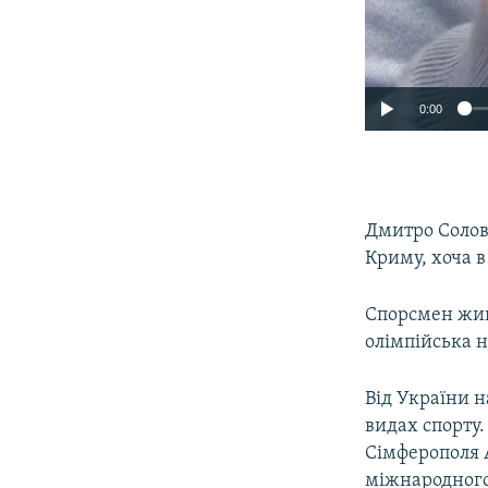
0:00
Дмитро Солове
Криму, хоча в
Спорсмен живе
олімпійська н
Від України н
видах спорту.
Сімферополя 
міжнародного 