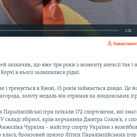
1:31
Завантажит
EMBED
й зазначив, що вже три роки з моменту анексії так і н
 Керчі в нього залишилися рідні.
 і тренується в Києві, 15 років займається дзюдо. Це й
агорода, золоту медаль він отримав на лондонських ігр
а Паралімпійські ігри поїхали 172 спортсмени, які змаг
 У складі збірної, крім керчанина Дмитра Солов'я, є сп
Анжеліка Чуркіна – майстер спорту України з волейбо
класу, бронзовий призер Літніх Паралімпійських ігор 