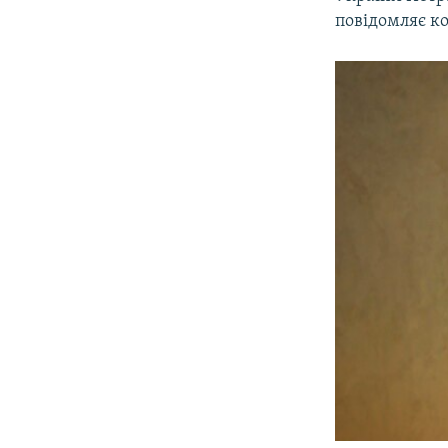
ВІДЕОУРОКИ «ELIFBE»
повідомляє к
СВІДЧЕННЯ ОКУПАЦІЇ
УКРАЇНСЬКА ПРОБЛЕМА КРИМУ
ІНФОГРАФІКА