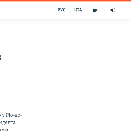
РУС
КТА
з
у Ріо-де-
зидента
ими,