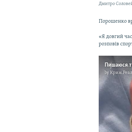
Дмитро Солове
Порошенко вр
«Я довгий ча
розповів спор
by
Крим.Реал