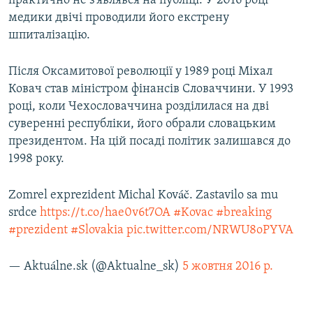
практично не з’являвся на публіці. У 2016 році
ВІДЕОУРОКИ «ELIFBE»
медики двічі проводили його екстрену
Русский
шпиталізацію.
СВІДЧЕННЯ ОКУПАЦІЇ
Qırımtatar
УКРАЇНСЬКА ПРОБЛЕМА КРИМУ
Після Оксамитової революції у 1989 році Міхал
ДОЛУЧАЙСЯ!
Ковач став міністром фінансів Словаччини. У 1993
ІНФОГРАФІКА
році, коли Чехословаччина розділилася на дві
суверенні республіки, його обрали словацьким
президентом. На цій посаді політик залишався до
Усі сайти RFE/RL
1998 року.
Zomrel exprezident Michal Kováč. Zastavilo sa mu
srdce
https://t.co/hae0v6t7OA
#Kovac
#breaking
#prezident
#Slovakia
pic.twitter.com/NRWU8oPYVA
— Aktuálne.sk (@Aktualne_sk)
5 жовтня 2016 р.