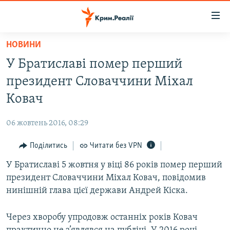
Доступність
посилання
Перейти
НОВИНИ
до
НОВИНИ
У Братиславі помер перший
основного
ВОДА.КРИМ
матеріалу
президент Словаччини Міхал
ВІДЕО ТА ФОТО
Перейти
Ковач
до
ПОЛІТИКА
основної
06 жовтень 2016, 08:29
БЛОГИ
навігації
Перейти
Поділитись
Читати без VPN
ПОГЛЯД
до
У Братиславі 5 жовтня у віці 86 років помер перший
ІНТЕРВ'Ю
пошуку
президент Словаччини Міхал Ковач, повідомив
ВСЕ ЗА ДЕНЬ
нинішній глава цієї держави Андрей Кіска.
СПЕЦПРОЕКТИ
Через хворобу упродовж останніх років Ковач
ЯК ОБІЙТИ БЛОКУВАННЯ
ДЕПОРТАЦІЯ