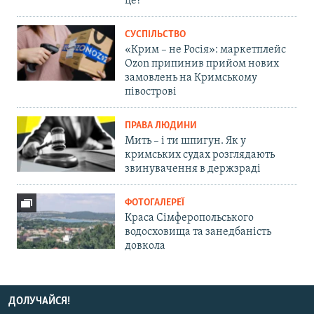
це?
СУСПІЛЬСТВО
«Крим – не Росія»: маркетплейс
Ozon припинив прийом нових
замовлень на Кримському
півострові
ПРАВА ЛЮДИНИ
Мить – і ти шпигун. Як у
кримських судах розглядають
звинувачення в держзраді
ФОТОГАЛЕРЕЇ
Краса Сімферопольського
водосховища та занедбаність
довкола
ДОЛУЧАЙСЯ!