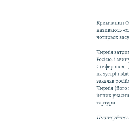
Кримчанин Ол
називають «с
чотирьох зас
Чирнія затрим
Росією, і зви
Сімферополі. 
ця зустріч ві
заявляв росій
Чирнія (його 
інших учасник
тортури.
Підписуйтесь