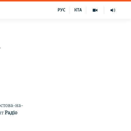
РУС
КТА
–
остова-на-
нт
Радіо