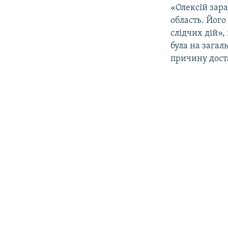
ВІДЕОУРОКИ «ELIFBE»
«Олексій зара
СВІДЧЕННЯ ОКУПАЦІЇ
область. Йог
слідчих дій»,
УКРАЇНСЬКА ПРОБЛЕМА КРИМУ
була на загал
ІНФОГРАФІКА
причину доста