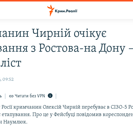
анин Чирній очікує
вання з Ростова-на Дону 
ліст
, 09:52
ь
Читати без VPN
Росії кримчанин Олексій Чирній перебуває в СІЗО-5 Р
є етапування. Про це у Фейсбуці повідомив кореспонде
н Наумлюк.