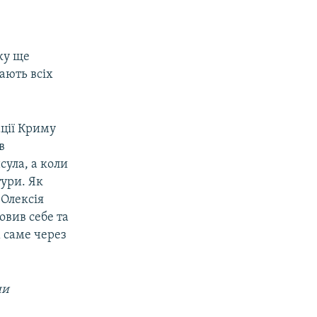
ку ще
ають всіх
ації Криму
в
сула, а коли
тури. Як
 Олексія
овив себе та
м саме через
ни