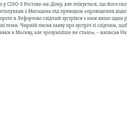
з у СІЗО-5 Ростова-на-Дону, але очікується, що його ск
о етапували з Магадана під приводом «проведення дод
 проте в Лефортово слідчий зустрівся з ним лише один р
ьні теми. Чирній писав заяву про зустріч зі слідчим, щоб
вки в Москву, але зрозуміліше не стало», – написав Н