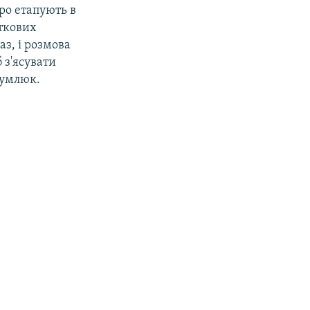
оро етапують в
аткових
аз, і розмова
 з'ясувати
аумлюк.