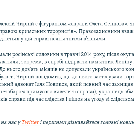
ексій Чирній є фігурантом «справи Олега Сенцова», я
правою кримських терористів». Правозахисники вваж
уджених у цій справі політичними в'язнями.
али російські силовики в травні 2014 року, після окуп
нуватили, зокрема, в спробі підірвати пам'ятник Леніну 
До нього дев'ять місяців не допускали українського кон
дбулась, Чирній повідомив, що до нього застосували тор
ський адвокат Ілля Новиков, який певний час захищав
незабаром примусово вивели зі справи), українець обм
ів справи під час слідства і пішов на угоду зі слідство
 на наc у
Twitter
і першими дізнавайтеся головні нови