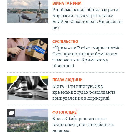
ВІЙНА ТА КРИМ
Російська влада обіцяє закрити
морський шлях українським
БпЛА до Севастополя. Чи реально
це?
СУСПІЛЬСТВО
«Крим – не Росія»: маркетплейс
Ozon припинив прийом нових
замовлень на Кримському
півострові
ПРАВА ЛЮДИНИ
Мить – і ти шпигун. Як у
кримських судах розглядають
звинувачення в держзраді
ФОТОГАЛЕРЕЇ
Краса Сімферопольського
водосховища та занедбаність
довкола