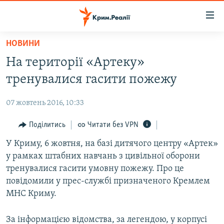
Доступність
посилання
Перейти
НОВИНИ
до
НОВИНИ
На території «Артеку»
основного
ВОДА.КРИМ
матеріалу
тренувалися гасити пожежу
ВІДЕО ТА ФОТО
Перейти
до
07 жовтень 2016, 10:33
ПОЛІТИКА
основної
БЛОГИ
Поділитись
Читати без VPN
навігації
Перейти
ПОГЛЯД
У Криму, 6 жовтня, на базі дитячого центру «Артек»
до
у рамках штабних навчань з цивільної оборони
ІНТЕРВ'Ю
пошуку
тренувалися гасити умовну пожежу. Про це
ВСЕ ЗА ДЕНЬ
повідомили у прес-службі призначеного Кремлем
МНС Криму.
СПЕЦПРОЕКТИ
ЯК ОБІЙТИ БЛОКУВАННЯ
ДЕПОРТАЦІЯ
За інформацією відомства, за легендою, у корпусі