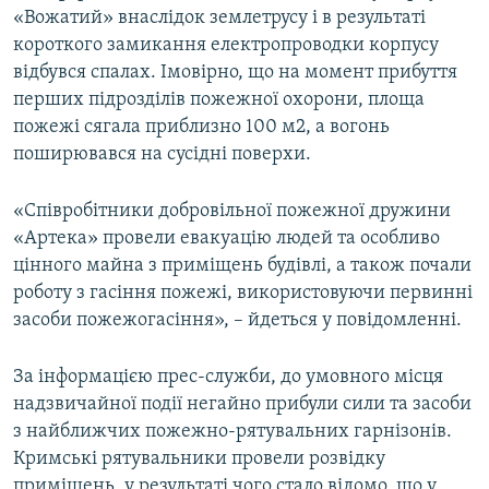
«Вожатий» внаслідок землетрусу і в результаті
ВІДЕОУРОКИ «ELIFBE»
Русский
короткого замикання електропроводки корпусу
СВІДЧЕННЯ ОКУПАЦІЇ
відбувся спалах. Імовірно, що на момент прибуття
Qırımtatar
перших підрозділів пожежної охорони, площа
УКРАЇНСЬКА ПРОБЛЕМА КРИМУ
пожежі сягала приблизно 100 м2, а вогонь
ДОЛУЧАЙСЯ!
ІНФОГРАФІКА
поширювався на сусідні поверхи.
«Співробітники добровільної пожежної дружини
«Артека» провели евакуацію людей та особливо
Усі сайти RFE/RL
цінного майна з приміщень будівлі, а також почали
роботу з гасіння пожежі, використовуючи первинні
засоби пожежогасіння», – йдеться у повідомленні.
За інформацією прес-служби, до умовного місця
надзвичайної події негайно прибули сили та засоби
з найближчих пожежно-рятувальних гарнізонів.
Кримські рятувальники провели розвідку
приміщень, у результаті чого стало відомо, що у