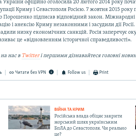
 України офіційно оголосила 20 лютого 2014 року поч
упації Криму і Севастополя Росією. 7 жовтня 2015 року
о Порошенко підписав відповідний закон. Міжнародні 
цію і анексію Криму незаконними і засудили дії Росії.
вадили низку економічних санкцій. Росія заперечує ок
називає це «відновленням історичної справедливості».
 на наc в
Twitter
і першими дізнавайтеся головні нови
ь
Читати без VPN
Follow us
Print
ВІЙНА ТА КРИМ
Російська влада обіцяє закрити
морський шлях українським
БпЛА до Севастополя. Чи реально
це?