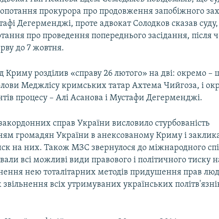
лопотання прокурора про продовження запобіжного зах
тафі Дегерменджі, проте адвокат Солодков сказав суду,
тання про проведення попереднього засідання, після ч
рву до 7 жовтня.
д Криму розділив «справу 26 лютого» на дві: окремо – 
олови Меджлісу кримських татар Ахтема Чийгоза, і ок
тів процесу – Алі Асанова і Мустафи Дегерменджі.
 закордонних справ України висловило стурбованість
ням громадян України в анексованому Криму і заклик
ск на них. Також МЗС звернулося до міжнародного спі
ували всі можливі види правового і політичного тиску н
ення нею тоталітарних методів придушення прав люд
ж звільнення всіх утримуваних українських політв'язнів