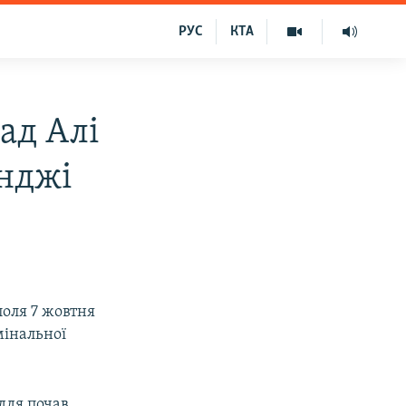
РУС
КТА
ад Алі
нджі
оля 7 жовтня
мінальної
ддя почав