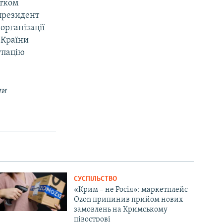
атком
 президент
організації
 Країни
упацію
ни
СУСПІЛЬСТВО
«Крим – не Росія»: маркетплейс
Ozon припинив прийом нових
замовлень на Кримському
півострові