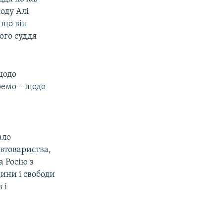
оду Алі
 що він
ого суддя
щодо
ремо – щодо
ало
втовариства,
а Росію з
ини і свободи
 і