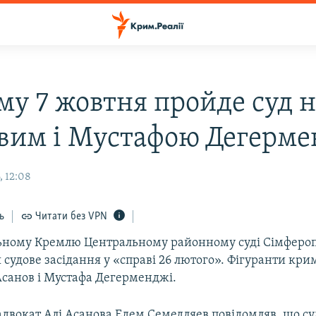
му 7 жовтня пройде суд н
вим і Мустафою Дегерме
, 12:08
ь
Читати без VPN
ьному Кремлю Центральному районному суді Сімфероп
судове засідання у «справі 26 лютого». Фігуранти кри
Асанов і Мустафа Дегерменджі.
адвокат Алі Асанова Едем Семедляев повідомляв, що су