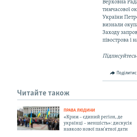
Верховна Рада
тимчасової ок
України Петр
визнали окупа
Заходу запро
півострова і 
Підписуйтесь
Поділитис
Читайте також
ПРАВА ЛЮДИНИ
«Крим – єдиний регіон, де
українці – меншість»: дискусія
навколо нової пам'ятної дати