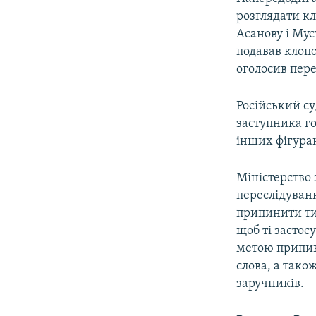
ВІДЕОУРОКИ «ELIFBE»
розглядати к
СВІДЧЕННЯ ОКУПАЦІЇ
Асанову і Мус
подавав клопо
УКРАЇНСЬКА ПРОБЛЕМА КРИМУ
оголосив пере
ІНФОГРАФІКА
Російський су
заступника г
інших фігуран
Міністерство
переслідуван
припинити ти
щоб ті застос
метою припин
слова, а тако
заручників.